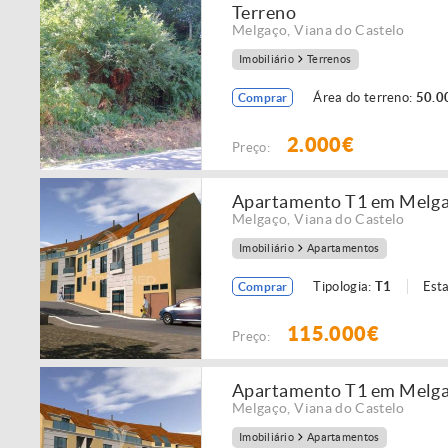
Terreno
Melgaço
,
Viana do Castelo
Imobiliário
Terrenos
Área do terreno:
50.0
Comprar
2.000€
Preço:
Apartamento T1 em Melg
Melgaço
,
Viana do Castelo
Imobiliário
Apartamentos
Tipologia:
T1
Est
Comprar
115.000€
Preço:
Apartamento T1 em Melg
Melgaço
,
Viana do Castelo
Imobiliário
Apartamentos