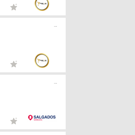
...
...