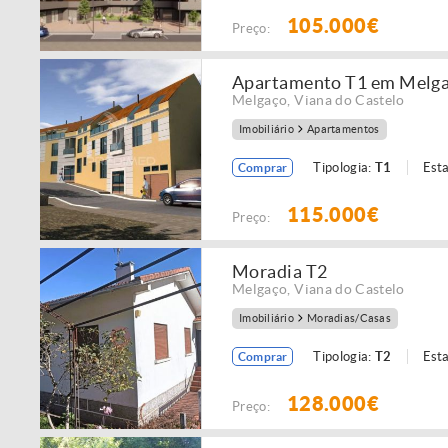
105.000€
Preço:
Apartamento T1 em Melg
Melgaço
,
Viana do Castelo
Imobiliário
Apartamentos
Tipologia:
T1
Est
Comprar
115.000€
Preço:
Moradia T2
Melgaço
,
Viana do Castelo
Imobiliário
Moradias/Casas
Tipologia:
T2
Est
Comprar
128.000€
Preço: