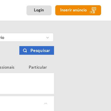
Login
Inserir anúncio
rio
Pesquisar
issionais
Particular
...