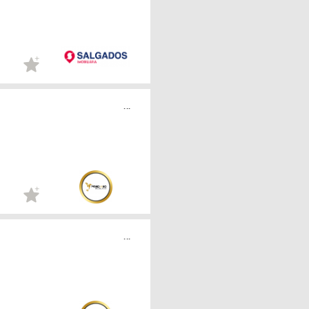
...
...