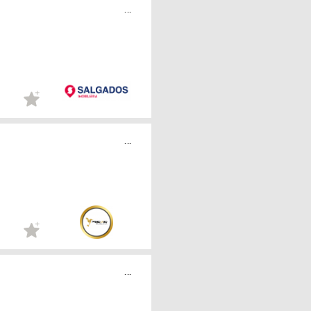
...
...
...