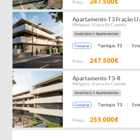
247.500€
Preço:
Apartamento T3 Fração U
Melgaço
,
Viana do Castelo
Imobiliário
Apartamentos
Tipologia:
T3
Est
Comprar
247.500€
Preço:
Apartamento T3-R
Melgaço
,
Viana do Castelo
Imobiliário
Apartamentos
Tipologia:
T3
Est
Comprar
255.000€
Preço: