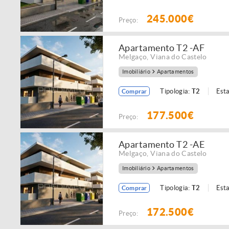
245.000€
Preço:
Apartamento T2 -AF
Melgaço
,
Viana do Castelo
Imobiliário
Apartamentos
Tipologia:
T2
Est
Comprar
177.500€
Preço:
Apartamento T2 -AE
Melgaço
,
Viana do Castelo
Imobiliário
Apartamentos
Tipologia:
T2
Est
Comprar
172.500€
Preço: