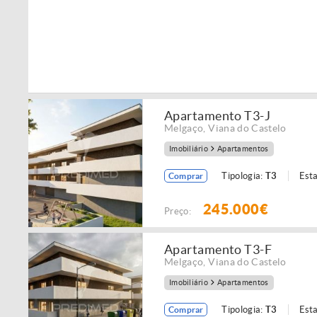
Apartamento T3-J
Melgaço
,
Viana do Castelo
Imobiliário
Apartamentos
Tipologia:
T3
Est
Comprar
245.000€
Preço:
Apartamento T3-F
Melgaço
,
Viana do Castelo
Imobiliário
Apartamentos
Tipologia:
T3
Est
Comprar