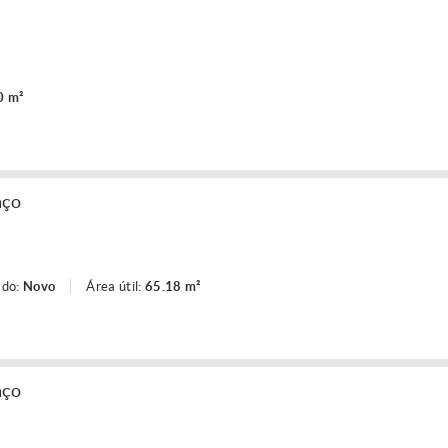
0 m²
aço
ado:
Novo
Área útil:
65.18 m²
aço