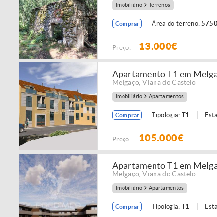
Imobiliário
Terrenos
Área do terreno:
5750
Comprar
13.000€
Preço:
Apartamento T1 em Melg
Melgaço
,
Viana do Castelo
Imobiliário
Apartamentos
Tipologia:
T1
Est
Comprar
105.000€
Preço:
Apartamento T1 em Melg
Melgaço
,
Viana do Castelo
Imobiliário
Apartamentos
Tipologia:
T1
Est
Comprar