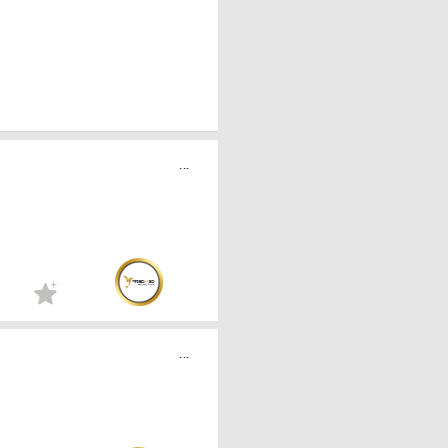
...
...