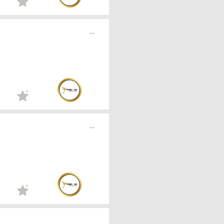
...
...