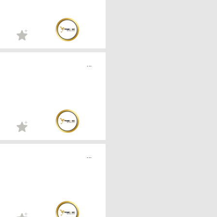
...
...