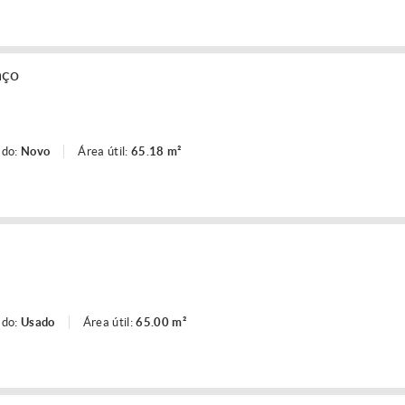
aço
ado:
Novo
Área útil:
65.18 m²
ado:
Usado
Área útil:
65.00 m²