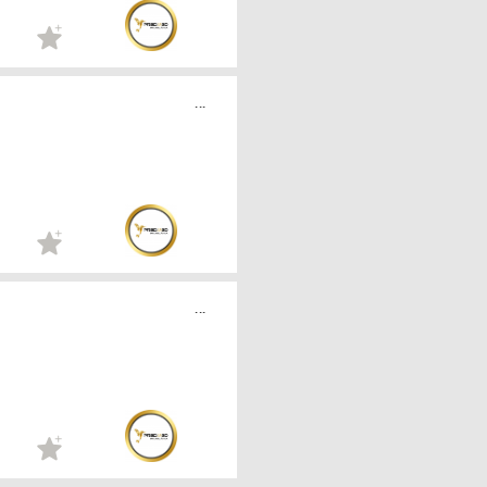
...
...