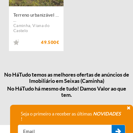
Terreno urbanizável em Seixas - Caminha
...
Caminha
,
Viana do
Castelo
49.500€
No HáTudo temos as melhores ofertas de anúncios de
Imobiliário em Seixas (Caminha)
No HáTudo há mesmo de tudo! Damos Valor ao que
tem.
Seja o primeiro a receber as últimas
NOVIDADES
!