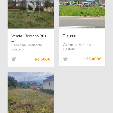
Terreno
Venda - Terreno Rústico
...
...
Caminha
,
Viana do
Caminha
,
Viana do
Castelo
Castelo
125.000€
66.500€