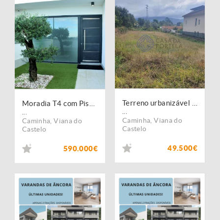
Terreno urbanizável em Seixas - Caminha
Moradia T4 com Piscina e Vista Mar ? 1ª Linha de Mar em Vila Praia de Âncora
...
...
Caminha
,
Viana do
Caminha
,
Viana do
Castelo
Castelo
49.500€
590.000€