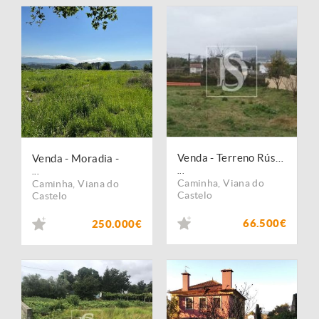
Venda - Terreno Rústico
Venda - Moradia -
...
...
Caminha
,
Viana do
Caminha
,
Viana do
Castelo
Castelo
66.500€
250.000€