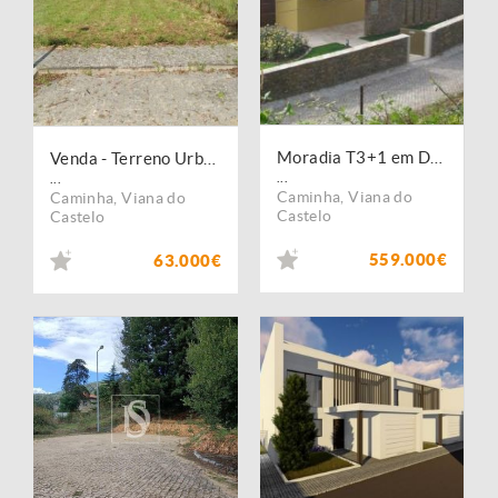
Moradia T3+1 em Dem/Caminha (2877)
Venda - Terreno Urbano
...
...
Caminha
,
Viana do
Caminha
,
Viana do
Castelo
Castelo
559.000€
63.000€