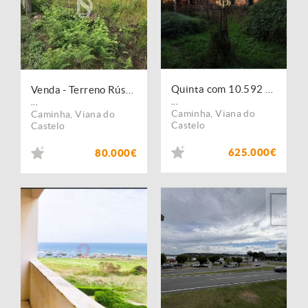
Quinta com 10.592 m² e Moradia T5 em Venade, Caminha | Ref. DPI133
Venda - Terreno Rústico
...
...
Caminha
,
Viana do
Caminha
,
Viana do
Castelo
Castelo
625.000€
80.000€