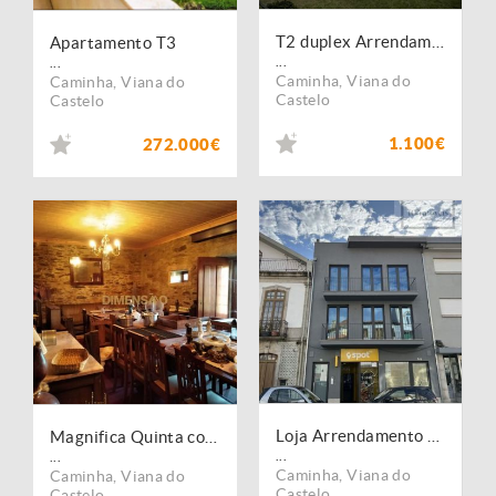
T2 duplex Arrendamento Caminha
Apartamento T3
...
...
Caminha
,
Viana do
Caminha
,
Viana do
Castelo
Castelo
1.100€
272.000€
Loja Arrendamento centro Caminha
Magnifica Quinta com 10592m2 e Moradia T5 com 264m2 para venda DCI133
...
...
Caminha
,
Viana do
Caminha
,
Viana do
Castelo
Castelo