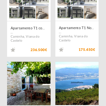
Apartamento T1 Novo em Vila Praia de Âncora
Apartamento T1 com Terraço Novo em Vila Praia de Âncora
...
...
Caminha
,
Viana do
Caminha
,
Viana do
Castelo
Castelo
175.450€
236.500€