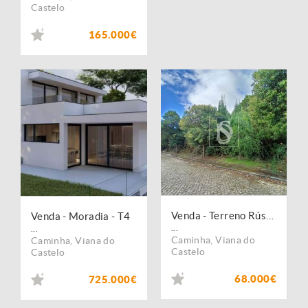
Castelo
165.000€
Venda - Terreno Rústico
Venda - Moradia - T4
...
...
Caminha
,
Viana do
Caminha
,
Viana do
Castelo
Castelo
68.000€
725.000€