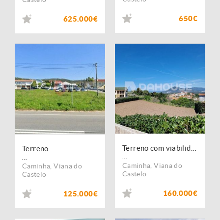
650€
625.000€
Terreno com viabilidade de construção em Moledo, Caminha !!
Terreno
...
...
Caminha
,
Viana do
Caminha
,
Viana do
Castelo
Castelo
160.000€
125.000€