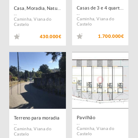
Casas de 3 e 4 quartos em terreno de 9.000m2. Portugal, Viana do Castelo, Caminha.
Casa, Moradia, Natureza, relvado. Alto Minho, Portugal, Caminha.
...
...
Caminha
,
Viana do
Caminha
,
Viana do
Castelo
Castelo
1.700.000€
430.000€
Pavilhão
Terreno para moradia
...
...
Caminha
,
Viana do
Caminha
,
Viana do
Castelo
Castelo