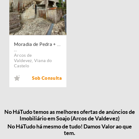
Moradia de Pedra + Terreno 650m2
...
Arcos de
Valdevez
,
Viana do
Castelo
Sob Consulta
No HáTudo temos as melhores ofertas de anúncios de
Imobiliário em Soajo (Arcos de Valdevez)
No HáTudo há mesmo de tudo! Damos Valor ao que
tem.