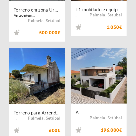
T1 mobilado e equipado em Palmela Village
Terreno em zona Urbana com Cerca de 5.000 m² à Venda | Baixa de Palmela, Setúbal
Palmela
,
Setúbal
...
Anteontem...
Palmela
,
Setúbal
1.050€
500.000€
A
Terreno para Arrendamento com Moradia com potencial de reabilitação | Contrato de Longa Duração
Palmela
,
Setúbal
Palmela
,
Setúbal
...
...
196.000€
600€