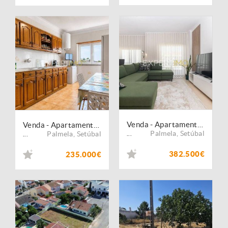
Venda - Apartamento - T3
Venda - Apartamento - T2
Palmela
,
Setúbal
Palmela
,
Setúbal
...
...
382.500€
235.000€