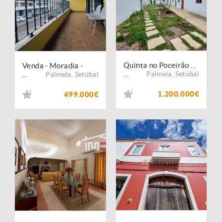
Quinta no Poceirão com 7 hectares
Venda - Moradia -
Palmela
,
Setúbal
Palmela
,
Setúbal
...
...
1.200.000€
499.000€