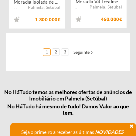
Moradia V4 Totalmente Renovada ? Vistas Deslumbrantes ? Palmela Centro
Moradia Isolada de Luxo no Golfe do Montado com Piscina Jardim e Excelente Exposição Solar
Palmela
,
Setúbal
Palmela
,
Setúbal
...
...
460.000€
1.300.000€
1
2
3
Seguinte
No HáTudo temos as melhores ofertas de anúncios de
Imobiliário em Palmela (Setúbal)
No HáTudo há mesmo de tudo! Damos Valor ao que
tem.
Seja o primeiro a receber as últimas
NOVIDADES