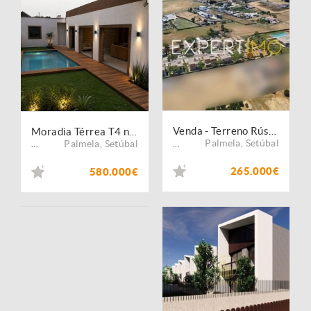
Venda - Terreno Rústico
Moradia Térrea T4 na Quinta das Marquesas, suíte, cozinha equipada, garagem e piscina
Palmela
,
Setúbal
Palmela
,
Setúbal
...
...
265.000€
580.000€