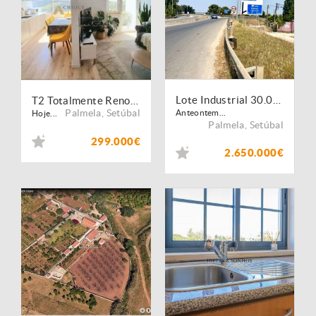
Lote Industrial 30.000 m² | Palmela | Construção 11.900 m².
T2 Totalmente Renovado ? Mobilado ? Vistas Deslumbrantes ? Palmela
Palmela
,
Setúbal
Anteontem...
Hoje...
Palmela
,
Setúbal
299.000€
2.650.000€