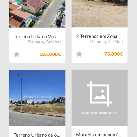
2 Terrenos em Zona Central - Pinhal das Formas
Terreno Urbano Venda em Palmela,Palmela
Palmela
,
Setúbal
Palmela
,
Setúbal
...
...
75.000€
185.000€
Moradia em banda à venda na Rua de Amesterdão - Vale de Touros
Terreno Urbano de 600 m² na zona premium do Pinhal Novo - Construa a moradia dos seus sonhos