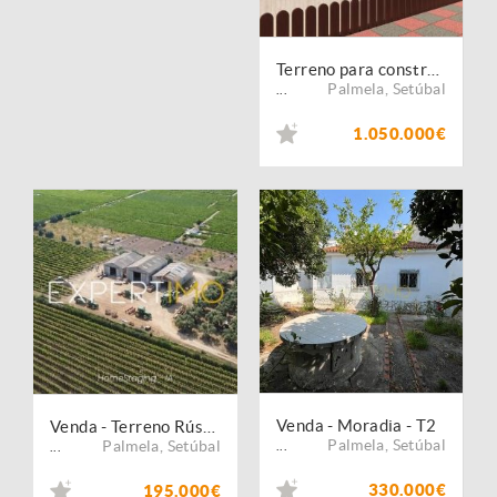
Terreno para construção na Quinta do Anjo - Palmela
Palmela
,
Setúbal
...
1.050.000€
Venda - Moradia - T2
Venda - Terreno Rústico
Palmela
,
Setúbal
Palmela
,
Setúbal
...
...
330.000€
195.000€