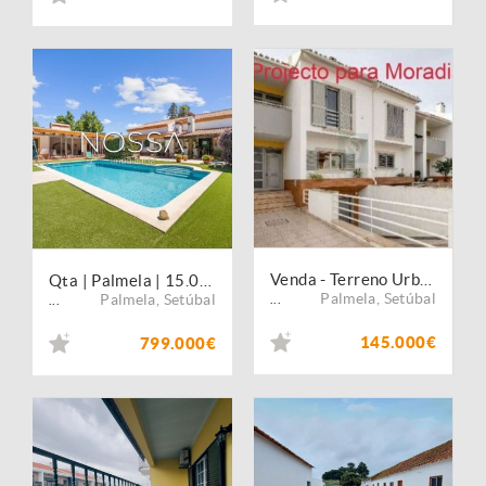
Venda - Terreno Urbano
Qta | Palmela | 15.000m2 | Moradia T3 c/ Piscina
Palmela
,
Setúbal
Palmela
,
Setúbal
...
...
145.000€
799.000€