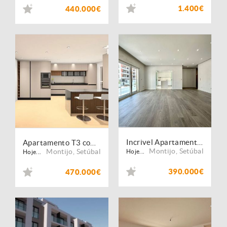
1.400€
440.000€
Incrivel Apartamento T2 com Varanda, e Arrecadação
Apartamento T3 com Parqueamento e Varanda com churrasqueira
Montijo
,
Setúbal
Montijo
,
Setúbal
Hoje...
Hoje...
390.000€
470.000€