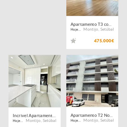
Apartamento T3 com 2 Lugares de Parqueamento e Varandas
Montijo
,
Setúbal
Hoje...
475.000€
Apartamento T2 Novo a Estrear | Cozinha Equipada | Empreendimento Villa Lusa | Montijo
Incrivel Apartamento T2 com Varanda, Garagem e Arrecadação
Montijo
,
Setúbal
Montijo
,
Setúbal
Hoje...
Hoje...