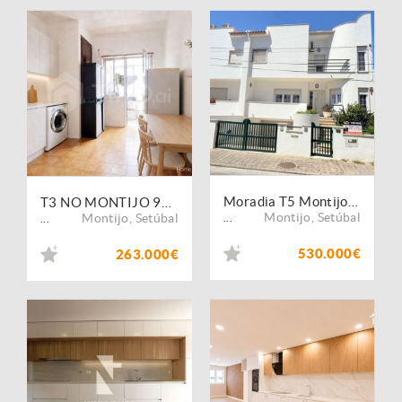
Moradia T5 Montijo 4 Pisos, Garagem, Logradouro, Barbecue, Lavandaria, Coz. Equipada
T3 NO MONTIJO 97m²
Montijo
,
Setúbal
Montijo
,
Setúbal
...
...
530.000€
263.000€