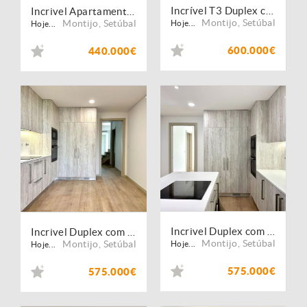
Incrível T3 Duplex c/ Terraço Grande e Garagem
Incrivel Apartamento T2 com Varanda, Garagem e Arrecadação
Montijo
,
Setúbal
Montijo
,
Setúbal
Hoje...
Hoje...
600.000€
440.000€
Incrivel Duplex com 292m2
Incrivel Duplex com 292m2
Montijo
,
Setúbal
Montijo
,
Setúbal
Hoje...
Hoje...
575.000€
575.000€