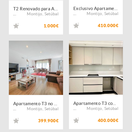
Exclusivo Apartamento T3 no Montijo | 178 m2 | Garagem | Arrecadação
T2 Renovado para Arrendamento no Montijo | Cozinha Equipada | 1.000 ?/mês
Montijo
,
Setúbal
Montijo
,
Setúbal
...
...
410.000€
1.000€
Apartamento T3 com Parqueamento
Apartamento T3 no Montijo com bons acessos.
Montijo
,
Setúbal
Montijo
,
Setúbal
...
...
400.000€
399.900€