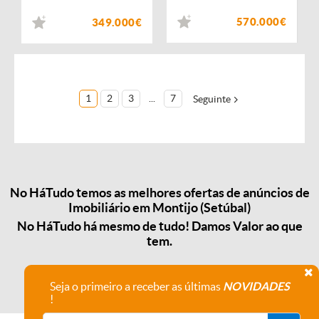
570.000€
349.000€
1
2
3
...
7
Seguinte
No HáTudo temos as melhores ofertas de anúncios de
Imobiliário em Montijo (Setúbal)
No HáTudo há mesmo de tudo! Damos Valor ao que
tem.
Seja o primeiro a receber as últimas
NOVIDADES
!