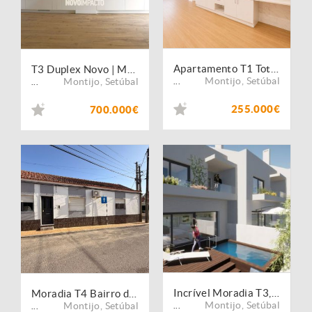
Apartamento T1 Totalmente Remodelado - Coz. Equipada, 1 Suite, 2 WCs , 2 Entradas Independentes
T3 Duplex Novo | Montijo | Design Contemporâneo, Excelentes Acabamentos e Máximo Conforto
Montijo
,
Setúbal
Montijo
,
Setúbal
...
...
255.000€
700.000€
Incrível Moradia T3, Coz. Equipada, Cave, Piscina com 279m2 de área bruta, com Cave e Piscina
Moradia T4 Bairro do Areias, Mobilada, Garagem, Terraço e Sotão
Montijo
,
Setúbal
Montijo
,
Setúbal
...
...