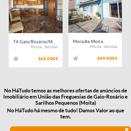
Moradia Moita
T4 Gaio/Rosário/Moita
Moita
,
Setúbal
Moita
,
Setúbal
...
...
449.000€
346.000€
No HáTudo temos as melhores ofertas de anúncios de
Imobiliário em União das Freguesias de Gaio-Rosário e
Sarilhos Pequenos (Moita)
No HáTudo há mesmo de tudo! Damos Valor ao que
tem.