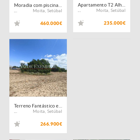
Apartamento T2 Alhos Vedros
Moradia com piscina em Alhos Vedros
Moita
,
Setúbal
Moita
,
Setúbal
...
...
235.000€
460.000€
Terreno Fantástico em Alhos Vedros
Moita
,
Setúbal
...
266.900€