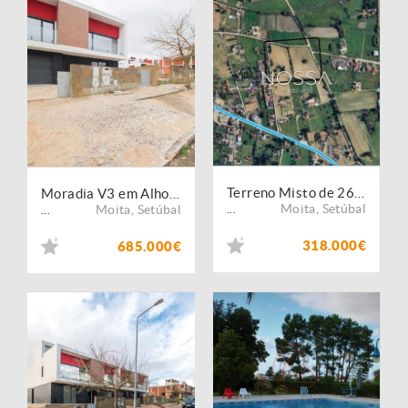
Terreno Misto de 26.520 m² na Barra Cheia ? Potencial, Natureza e Localização Privilegiada
Moradia V3 em Alhos Vedros
Moita
,
Setúbal
Moita
,
Setúbal
...
...
318.000€
685.000€