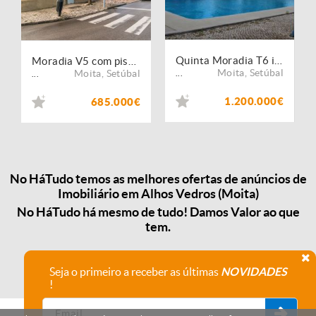
Quinta Moradia T6 inserida em lote com 13.630 m2 em Alhos Vedros ? Moita - Setubal
Moradia V5 com piscina e garagem
Moita
,
Setúbal
Moita
,
Setúbal
...
...
1.200.000€
685.000€
No HáTudo temos as melhores ofertas de anúncios de
Imobiliário em Alhos Vedros (Moita)
No HáTudo há mesmo de tudo! Damos Valor ao que
tem.
Seja o primeiro a receber as últimas
NOVIDADES
!