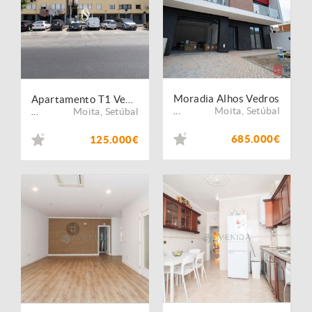
Moradia Alhos Vedros
Apartamento T1 Venda em Alhos Vedros,Moita
Moita
,
Setúbal
Moita
,
Setúbal
...
...
685.000€
125.000€