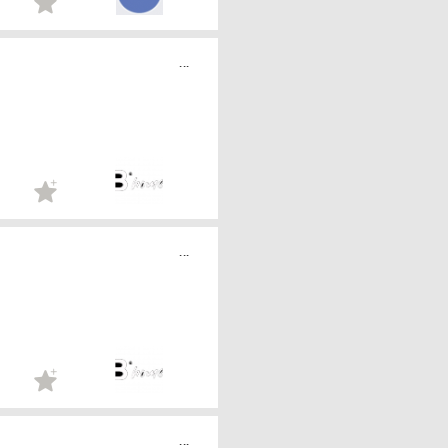
...
...
...