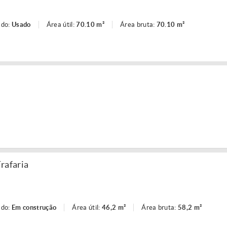
ado:
Usado
Área útil:
70.10 m²
Área bruta:
70.10 m²
rafaria
ado:
Em construção
Área útil:
46,2 m²
Área bruta:
58,2 m²