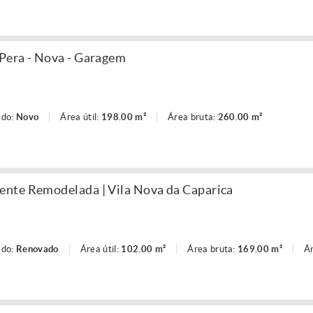
Pera - Nova - Garagem
ado:
Novo
Área útil:
198.00 m²
Área bruta:
260.00 m²
nte Remodelada | Vila Nova da Caparica
ado:
Renovado
Área útil:
102.00 m²
Área bruta:
169.00 m²
Ár