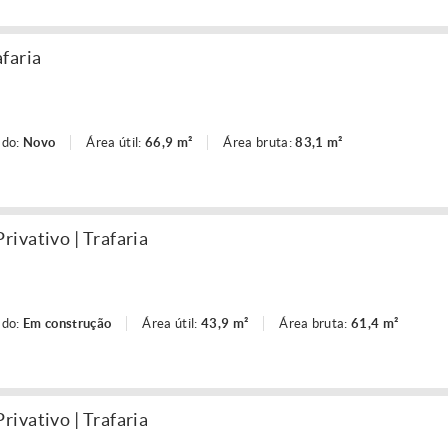
faria
ado:
Novo
Área útil:
66,9 m²
Área bruta:
83,1 m²
ivativo | Trafaria
ado:
Em construção
Área útil:
43,9 m²
Área bruta:
61,4 m²
ivativo | Trafaria