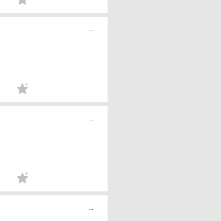
...
...
...