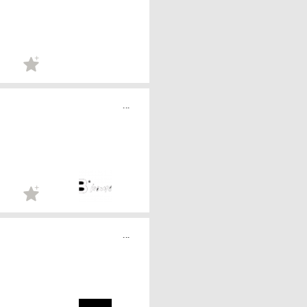
...
...