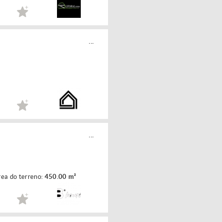
...
...
ea do terreno:
450.00 m²