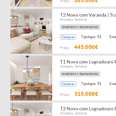
285.000€
Preço:
T2 Novo com Varanda | Tra
Almada
,
Setúbal
Imobiliário
Apartamentos
Tipologia:
T2
Est
Comprar
445.000€
Preço:
T1 Novo com Logradouro Pr
Almada
,
Setúbal
Imobiliário
Apartamentos
Tipologia:
T1
Est
Comprar
315.000€
Preço:
T2 Novo com Logradouro Pr
Almada
,
Setúbal