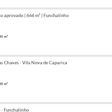
o aprovado | 666 m² | Funchalinho
40 m²
as Chaves - Vila Nova de Caparica
00 m²
 - Funchalinho