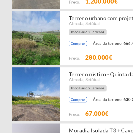
1.200.000€
Preço:
Terreno urbano com projet
Almada
,
Setúbal
Imobiliário
Terrenos
Área do terreno:
666.
Comprar
280.000€
Preço:
Terreno rústico - Quinta d
Almada
,
Setúbal
Imobiliário
Terrenos
Área do terreno:
630.
Comprar
67.000€
Preço:
Moradia Isolada T3 + Cave