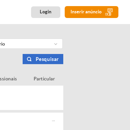
Login
Inserir anúncio
rio
Pesquisar
issionais
Particular
...