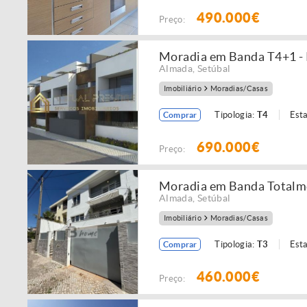
490.000€
Preço:
Moradia em Banda T4+1 - 
Almada
,
Setúbal
Imobiliário
Moradias/Casas
Tipologia:
T4
Est
Comprar
690.000€
Preço:
Moradia em Banda Totalme
Almada
,
Setúbal
Imobiliário
Moradias/Casas
Tipologia:
T3
Est
Comprar
460.000€
Preço: