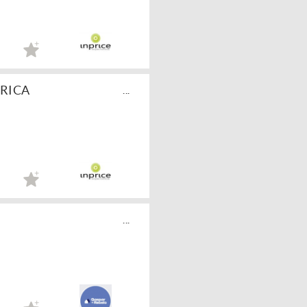
ARICA
...
...