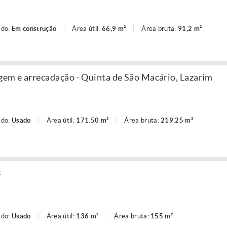
ado:
Em construção
Área útil:
66,9 m²
Área bruta:
91,2 m²
em e arrecadação - Quinta de São Macário, Lazarim
ado:
Usado
Área útil:
171.50 m²
Área bruta:
219.25 m²
3
ado:
Usado
Área útil:
136 m²
Área bruta:
155 m²