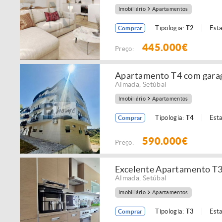
Imobiliário
Apartamentos
Tipologia:
T2
Est
Comprar
445.000€
Preço:
Apartamento T4 com garag
Almada
,
Setúbal
Imobiliário
Apartamentos
Tipologia:
T4
Est
Comprar
590.000€
Preço:
Excelente Apartamento T
Almada
,
Setúbal
Imobiliário
Apartamentos
Tipologia:
T3
Est
Comprar