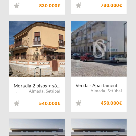
780.000€
830.000€
Venda - Apartamento - T3
Moradia 2 pisos + sótão - 200 m da Praia- Costa da Caparica
Almada
,
Setúbal
Almada
,
Setúbal
...
...
450.000€
540.000€