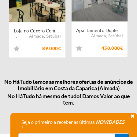
Apartamento Duplex T3- Costa Caparica
Loja no Centro Comercial Oceano na Costa de Caparica
Almada
,
Setúbal
Almada
,
Setúbal
...
...
450.000€
89.000€
No HáTudo temos as melhores ofertas de anúncios de
Imobiliário em Costa da Caparica (Almada)
No HáTudo há mesmo de tudo! Damos Valor ao que
tem.
Seja o primeiro a receber as últimas
NOVIDADES
!