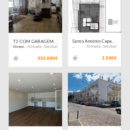
Santo António Caparica_T2_Arrendamento
T2 COM GARAGEM A 1KM DA PRAIA - COSTA DA CAPARICA
Almada
,
Setúbal
Almada
,
Setúbal
...
Ontem...
2.500€
335.000€