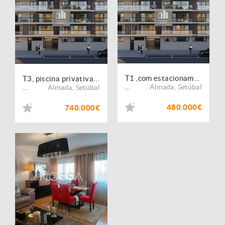
T1 ,com estacionamento e arrumos
T3, piscina privativa, ,com estacionamento e arrumos
Almada
,
Setúbal
Almada
,
Setúbal
...
...
480.000€
740.000€