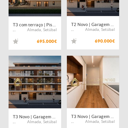
T2 Novo | Garagem | Varanda | Domótica | Costa da Caparica
T3 com terraço | Piscina | Garagem | Santo António Caparica
Almada
,
Setúbal
Almada
,
Setúbal
...
...
690.000€
695.000€
T3 Novo | Garagem | Varanda | Domótica | Costa da Caparica
T3 Novo | Garagem | Varanda | Domótica | Costa da Caparica
Almada
,
Setúbal
Almada
,
Setúbal
...
...