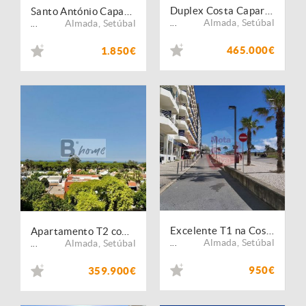
Duplex Costa Caparica
Santo António Caparica_T2_Arrendamento
Almada
,
Setúbal
Almada
,
Setúbal
...
...
465.000€
1.850€
Excelente T1 na Costa da Caparica Mobilado
Apartamento T2 com arrecadação em Sto. António da Caparica - Costa de Caparica
Almada
,
Setúbal
Almada
,
Setúbal
...
...
950€
359.900€