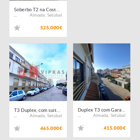
Soberbo T2 na Costa Caparica
Almada
,
Setúbal
...
525.000€
Duplex T3 com Garagem Costa da Caparica
T3 Duplex, com suite, garagem 3 viaturas, terraço e varanda
Almada
,
Setúbal
Almada
,
Setúbal
...
...
415.000€
465.000€