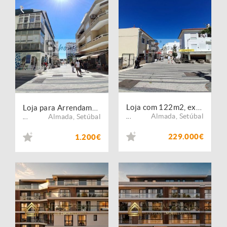
Loja com 122m2, excelente localização na Costa da Caparica
Loja para Arrendamento na Costa da Caparica
Almada
,
Setúbal
Almada
,
Setúbal
...
...
229.000€
1.200€