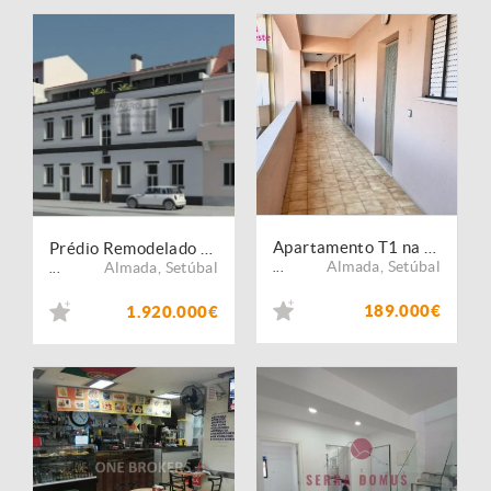
Apartamento T1 na Costa da Caparica
Prédio Remodelado com 8 Apartamentos
Almada
,
Setúbal
Almada
,
Setúbal
...
...
189.000€
1.920.000€