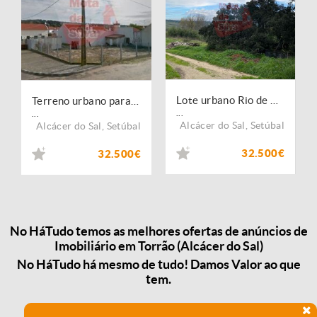
Lote urbano Rio de Moinhos Torrão
Terreno urbano para construção
...
...
Alcácer do Sal
,
Setúbal
Alcácer do Sal
,
Setúbal
32.500€
32.500€
No HáTudo temos as melhores ofertas de anúncios de
Imobiliário em Torrão (Alcácer do Sal)
No HáTudo há mesmo de tudo! Damos Valor ao que
tem.