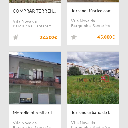
Terreno Rústico com viabilidade de construção ? Lapinha, Praia do Ribatejo
COMPRAR TERRENO - Terreno Atalaia / Vila Nova Barquinha, área total 840m2, com 220m2 construção - valor 32.500,00?
...
...
Vila Nova da
Vila Nova da
Barquinha
,
Santarém
Barquinha
,
Santarém
45.000€
32.500€
Terreno urbano de bons acessos!
Moradia bifamiliar T3 + T3
...
...
Vila Nova da
Vila Nova da
Barquinha
,
Santarém
Barquinha
,
Santarém