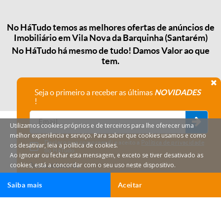
No HáTudo temos as melhores ofertas de anúncios de
Imobiliário em Vila Nova da Barquinha (Santarém)
No HáTudo há mesmo de tudo! Damos Valor ao que
tem.
Seja o primeiro a receber as últimas
NOVIDADES
!
Utilizamos cookies próprios e de terceiros para lhe oferecer uma
melhor experiência e serviço. Para saber que cookies usamos e como
Declaro que compreendi e aceito a
Política de privacidade
os desativar, leia a política de cookies.
do HáTudo.
Ao ignorar ou fechar esta mensagem, e exceto se tiver desativado as
cookies, está a concordar com o seu uso neste dispositivo.
Anular subscrição
Saiba mais
Aceitar
HáTudo © 2026 Todos os direitos reservados.