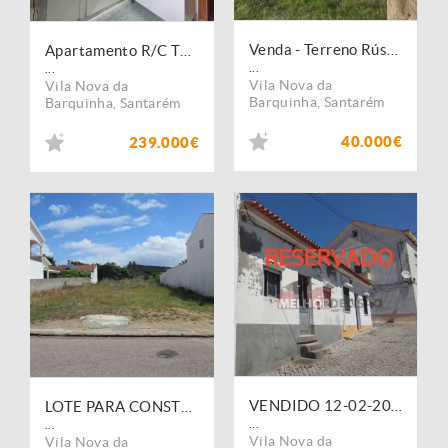
Venda - Terreno Rústico
Apartamento R/C T3 | Vila Nova da Barquinha - Santarém
...
...
Vila Nova da
Vila Nova da
Barquinha
,
Santarém
Barquinha
,
Santarém
40.000€
239.000€
VENDIDO 12-02-2025 - Moradia em banda T2 com terraço - Moita do Norte / Vila Nova da Barquinha
LOTE PARA CONSTRUÇÃO DE MORADIA
...
...
Vila Nova da
Vila Nova da