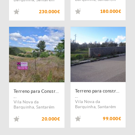
180.000€
230.000€
Terreno para construção
Terreno para Construção - T2960/23
...
...
Vila Nova da
Vila Nova da
Barquinha
,
Santarém
Barquinha
,
Santarém
99.000€
20.000€