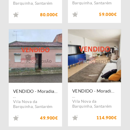
Barquinha
,
Santarém
Barquinha
,
Santarém
59.000€
80.000€
VENDIDO - Moradia T4 - Moita do Norte / Vila Nova da Barquinha - valor 114.900,00?
VENDIDO - Moradia T2 + Anexos + Terreno - Praia do Ribatejo / Vila Nova da Barquinha
...
...
Vila Nova da
Vila Nova da
Barquinha
,
Santarém
Barquinha
,
Santarém
114.900€
49.900€