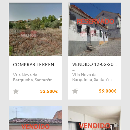
VENDIDO 12-02-2025 - Moradia em banda T2 com terraço - Moita do Norte / Vila Nova da Barquinha
COMPRAR TERRENO - Terreno Atalaia / Vila Nova Barquinha, área total 840m2, com 220m2 construção - valor 32.500,00?
...
...
Vila Nova da
Vila Nova da
Barquinha
,
Santarém
Barquinha
,
Santarém
59.000€
32.500€