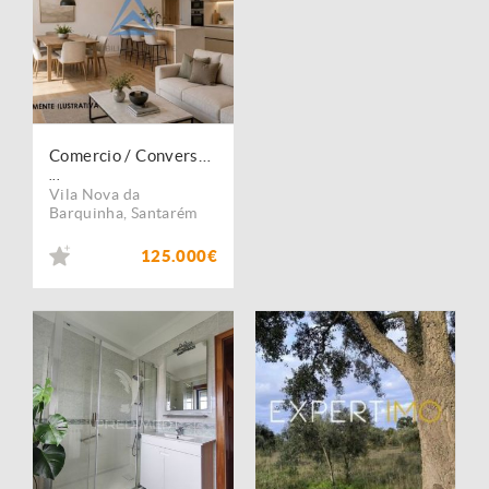
Comercio / Conversão em Habitação T1 ou T2 | Vila Nova da Barquinha
...
Vila Nova da
Barquinha
,
Santarém
125.000€