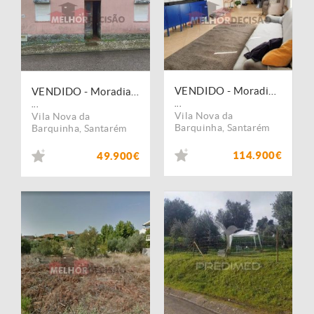
VENDIDO - Moradia T4 - Moita do Norte / Vila Nova da Barquinha - valor 114.900,00?
VENDIDO - Moradia T2 + Anexos + Terreno - Praia do Ribatejo / Vila Nova da Barquinha
...
...
Vila Nova da
Vila Nova da
Barquinha
,
Santarém
Barquinha
,
Santarém
114.900€
49.900€