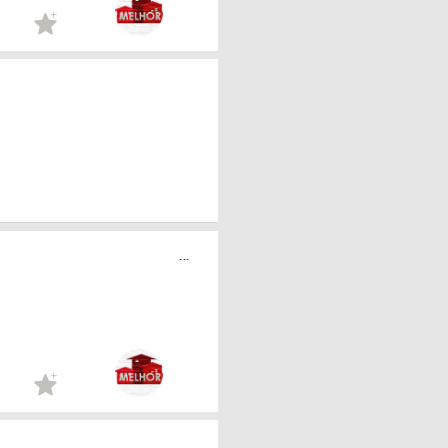
...
...