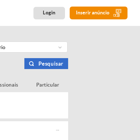
Login
Inserir anúncio
rio
Pesquisar
issionais
Particular
...