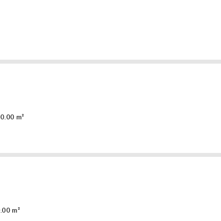
a
0.00 m²
a
.00 m²