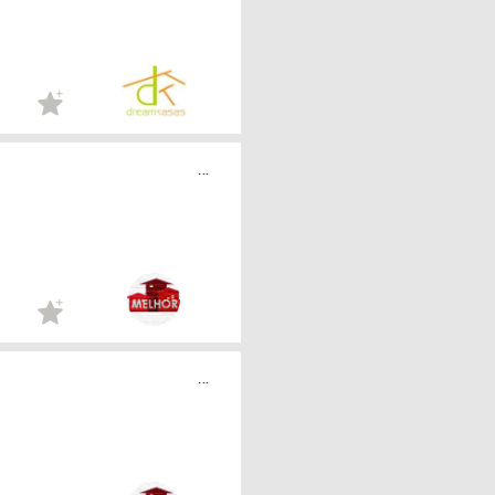
...
...