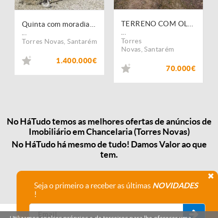
TERRENO COM OLIVEIRAS E VINHA, VINTE MIL METROS QUADRADOS!
Quinta com moradia T4+2 inserida em lote com 8.160 m2 em Chancelaria ? Torres Novas
...
...
Torres
Torres Novas
,
Santarém
Novas
,
Santarém
1.400.000€
70.000€
No HáTudo temos as melhores ofertas de anúncios de
Imobiliário em Chancelaria (Torres Novas)
No HáTudo há mesmo de tudo! Damos Valor ao que
tem.
Seja o primeiro a receber as últimas
NOVIDADES
!