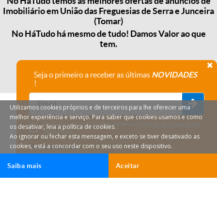
No HáTudo temos as melhores ofertas de anúncios de
Imobiliário em União das Freguesias de Serra e Junceira
(Tomar)
No HáTudo há mesmo de tudo! Damos Valor ao que
tem.
Seja o primeiro a receber as últimas
NOVIDADES
!
Utilizamos cookies próprios e de terceiros para lhe oferecer uma
melhor experiência e serviço. Para saber que cookies usamos e como
Declaro que compreendi e aceito a
Política de privacidade
os desativar, leia a política de cookies.
do HáTudo.
Ao ignorar ou fechar esta mensagem, e exceto se tiver desativado as
cookies, está a concordar com o seu uso neste dispositivo.
Anular subscrição
Saiba mais
Aceitar
HáTudo © 2026 Todos os direitos reservados.