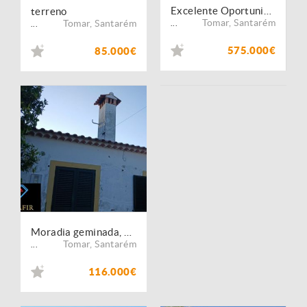
Excelente Oportunidade de Investimento como Moradia e Alojamento Turístico
terreno
Tomar
,
Santarém
Tomar
,
Santarém
...
...
575.000€
85.000€
Moradia geminada, 1240m2 de terreno Chão das Maias, Tomar
Tomar
,
Santarém
...
116.000€