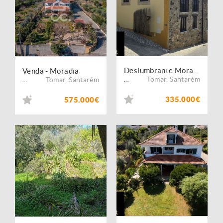
Deslumbrante Moradia T3 Renovada com Estilo
Venda - Moradia
Tomar
,
Santarém
Tomar
,
Santarém
...
...
335.000€
575.000€