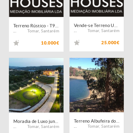
Vende-se Terreno Urbano - T589/12
Terreno Rústico - T957/13
Tomar
,
Santarém
Tomar
,
Santarém
...
...
25.000€
10.000€
Terreno Albufeira do Castelo Bode -T628/12
Moradia de Luxo junto ao rio "Vila do Lago"- M2017/18
Tomar
,
Santarém
Tomar
,
Santarém
...
...