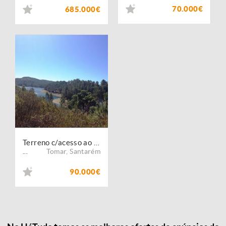
70.000€
685.000€
Terreno c/acesso ao Rio - T621/12
Tomar
,
Santarém
...
90.000€