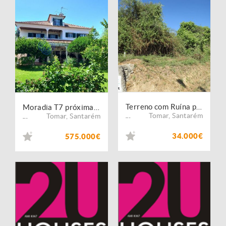
Terreno com Ruína para Construção de Moradia
Moradia T7 próxima da barragem de Castelo de Bode e da Cidade de Tomar no Centro de Portugal
Tomar
,
Santarém
Tomar
,
Santarém
...
...
34.000€
575.000€