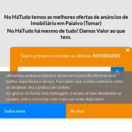
No HáTudo temos as melhores ofertas de anúncios de
Imobiliário em Paialvo (Tomar)
No HáTudo há mesmo de tudo! Damos Valor ao que
tem.
Seja o primeiro a receber as últimas
NOVIDADES
!
Utilizamos cookies próprios e de terceiros para lhe oferecer uma
melhor experiência e serviço. Para saber que cookies usamos e como
Declaro que compreendi e aceito a
Política de privacidade
os desativar, leia a política de cookies.
do HáTudo.
Ao ignorar ou fechar esta mensagem, e exceto se tiver desativado as
cookies, está a concordar com o seu uso neste dispositivo.
Anular subscrição
Saiba mais
Aceitar
HáTudo © 2026 Todos os direitos reservados.