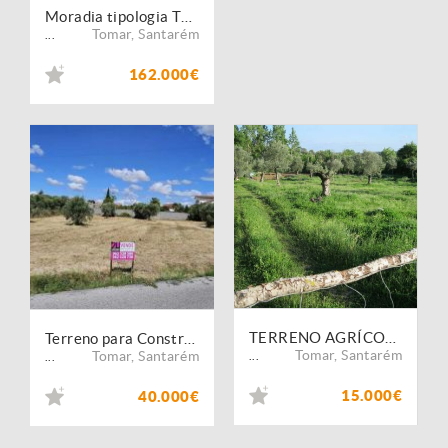
Moradia tipologia T4, localizada em Carrazede - Tomar, com garagens, arrumos e logradouro
Tomar
,
Santarém
...
162.000€
TERRENO AGRÍCOLA. POÇO. ÁRVORES. RESERVATÓRIO.
Terreno para Construção - T3019/24
Tomar
,
Santarém
Tomar
,
Santarém
...
...
15.000€
40.000€