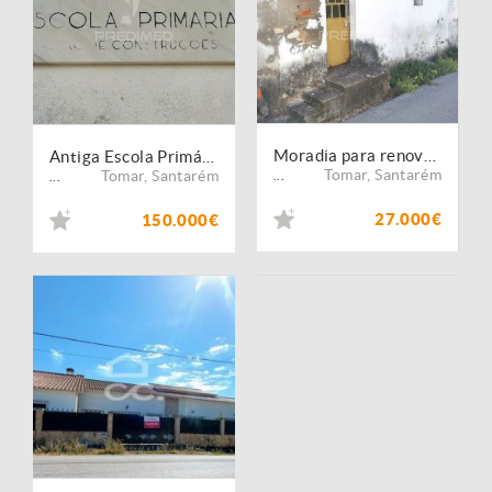
Moradia para renovação
Antiga Escola Primária com Projeto Aprovado | Lote 1.188 m² | Piscina | Peralva - Tomar
Tomar
,
Santarém
Tomar
,
Santarém
...
...
27.000€
150.000€