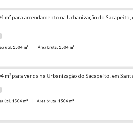
04 m² para arrendamento na Urbanização do Sacapeito,
ea útil:
1504 m²
Área bruta:
1504 m²
04 m² para venda na Urbanização do Sacapeito, em San
ea útil:
1504 m²
Área bruta:
1504 m²