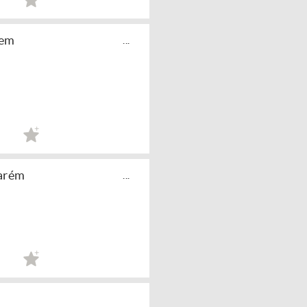
 em
...
tarém
...