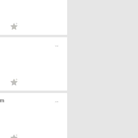
...
ém
...