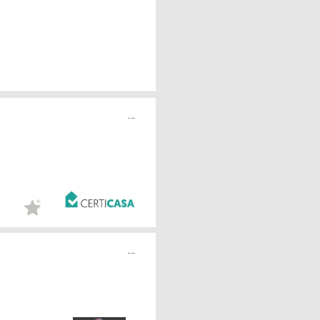
...
...