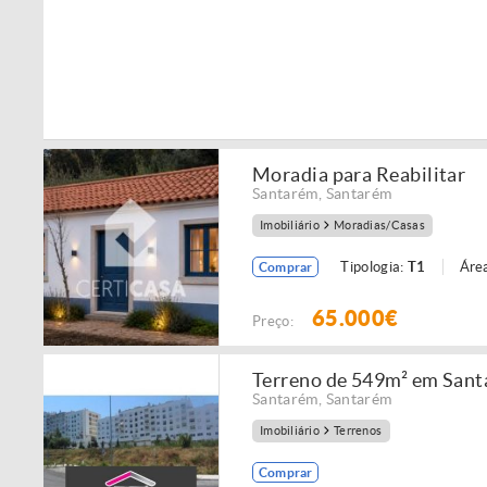
Moradia para Reabilitar
Santarém
,
Santarém
Imobiliário
Moradias/Casas
Tipologia:
T1
Área
Comprar
65.000€
Preço:
Terreno de 549m² em San
Santarém
,
Santarém
Imobiliário
Terrenos
Comprar