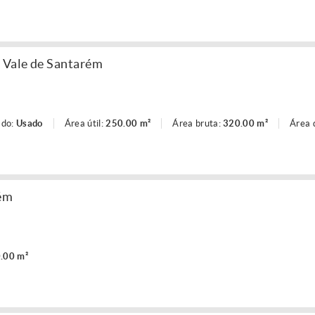
 Vale de Santarém
ado:
Usado
Área útil:
250.00 m²
Área bruta:
320.00 m²
Área 
rém
.00 m²