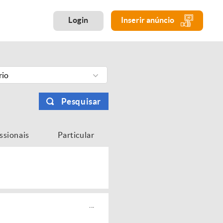
Login
Inserir anúncio
rio
Pesquisar
issionais
Particular
...