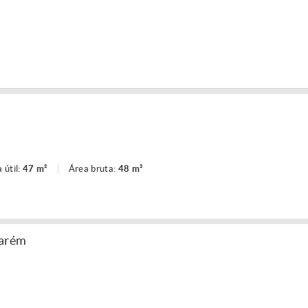
 útil:
47 m²
Área bruta:
48 m²
tarém