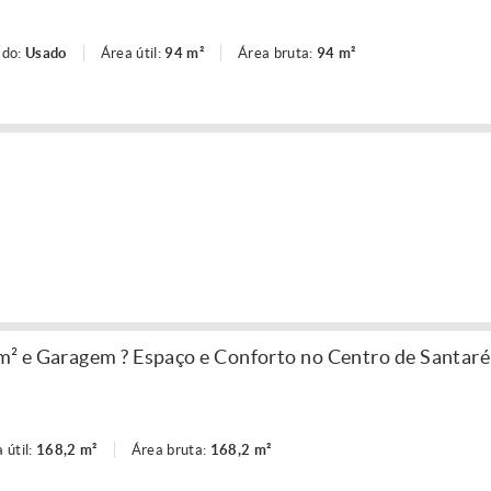
ado:
Usado
Área útil:
94 m²
Área bruta:
94 m²
² e Garagem ? Espaço e Conforto no Centro de Santar
 útil:
168,2 m²
Área bruta:
168,2 m²