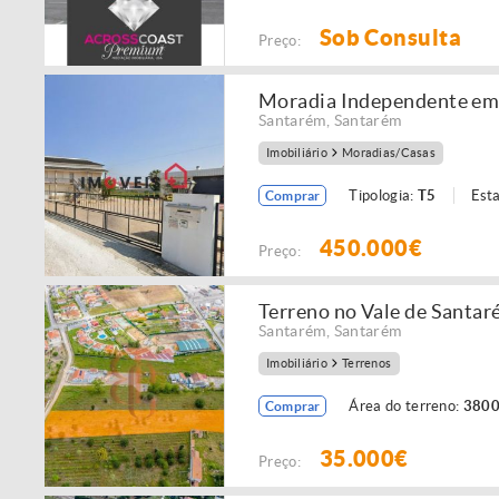
Sob Consulta
Preço:
Moradia Independente em
Santarém
,
Santarém
Imobiliário
Moradias/Casas
Tipologia:
T5
Est
Comprar
450.000€
Preço:
Terreno no Vale de Santa
Santarém
,
Santarém
Imobiliário
Terrenos
Área do terreno:
3800
Comprar
35.000€
Preço: