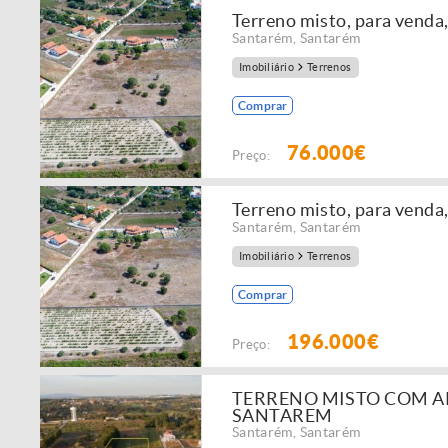
Terreno misto, para venda
Santarém
,
Santarém
Imobiliário
Terrenos
Comprar
76.000€
Preço:
Terreno misto, para venda
Santarém
,
Santarém
Imobiliário
Terrenos
Comprar
196.000€
Preço:
TERRENO MISTO COM AR
SANTAREM
Santarém
,
Santarém