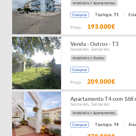
Imobiliário
Apartamentos
Tipologia:
T1
Est
Comprar
193.000€
Preço:
Venda - Outros - T3
Santarém
,
Santarém
Imobiliário
Outros
Comprar
209.000€
Preço:
Apartamento T4 com 168 m
Santarém
,
Santarém
Imobiliário
Apartamentos
Tipologia:
T4
Área
Comprar