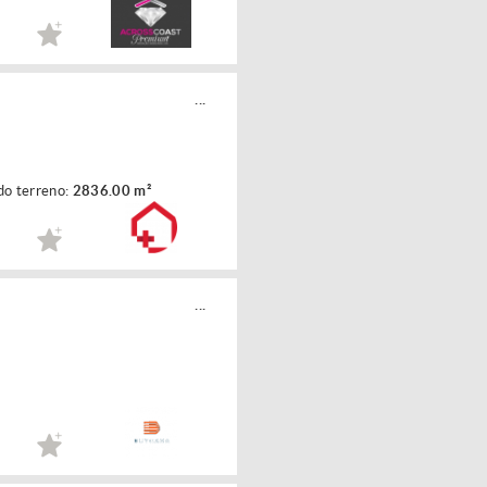
...
do terreno:
2836.00 m²
...