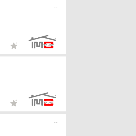
...
...
...