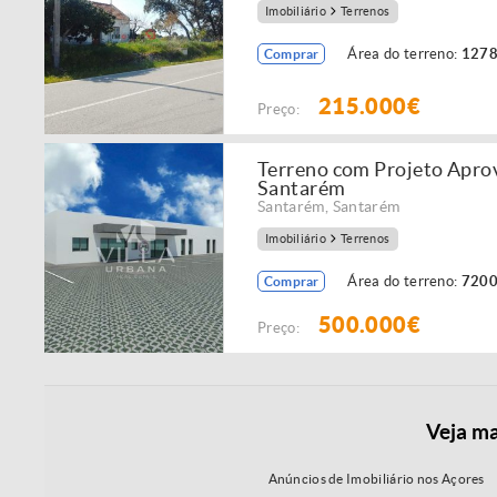
Imobiliário
Terrenos
Área do terreno:
1278
Comprar
215.000€
Preço:
Terreno com Projeto Aprov
Santarém
Santarém
,
Santarém
Imobiliário
Terrenos
Área do terreno:
7200
Comprar
500.000€
Preço:
Veja ma
Anúncios de Imobiliário nos Açores