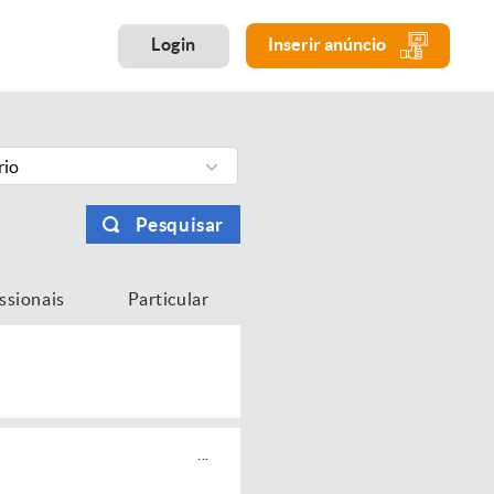
Login
Inserir anúncio
rio
Pesquisar
issionais
Particular
...