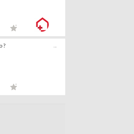
o ?
...