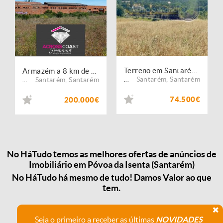
Terreno em Santarém (STR038)
Armazém a 8 km de Santarém
Santarém
,
Santarém
Santarém
,
Santarém
...
...
74.500€
200.000€
No HáTudo temos as melhores ofertas de anúncios de
Imobiliário em Póvoa da Isenta (Santarém)
No HáTudo há mesmo de tudo! Damos Valor ao que
tem.
Seja o primeiro a receber as últimas
NOVIDADES