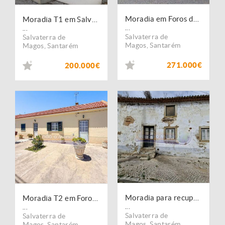
Moradia em Foros de Salvaterra.
Moradia T1 em Salvaterra de Magos (S585)
...
...
Salvaterra de
Salvaterra de
Magos
,
Santarém
Magos
,
Santarém
271.000€
200.000€
Moradia para recuperar em Salvaterra de Magos (S584)
Moradia T2 em Foros de Salvaterra (F839)
...
...
Salvaterra de
Salvaterra de
Magos
,
Santarém
Magos
,
Santarém