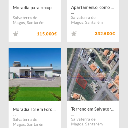
Apartamento, como novo, para venda, Salvaterra de Magos - Salvaterra de Magos
Moradia para recuperar em Salvaterra de Magos (S577)
...
...
Salvaterra de
Salvaterra de
Magos
,
Santarém
Magos
,
Santarém
332.500€
115.000€
Terreno em Salvaterra de Magos (S576)
Moradia T3 em Foros de Salvaterra (F838)
...
...
Salvaterra de
Salvaterra de
Magos
,
Santarém
Magos
,
Santarém