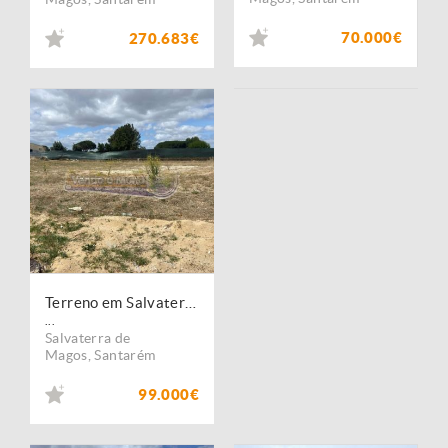
70.000€
270.683€
Terreno em Salvaterra de Magos (S583)
...
Salvaterra de
Magos
,
Santarém
99.000€