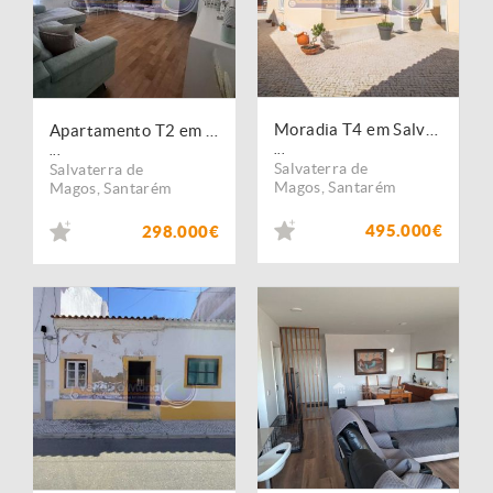
Moradia T4 em Salvaterra de Magos (S578)
Apartamento T2 em Salvaterra de Magos (S580)
...
...
Salvaterra de
Salvaterra de
Magos
,
Santarém
Magos
,
Santarém
495.000€
298.000€