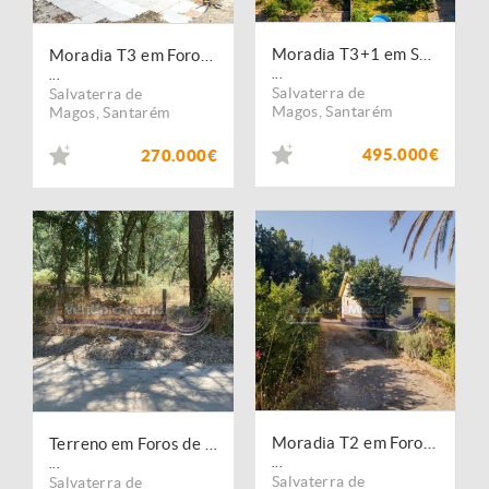
Moradia T3+1 em Salvaterra de Magos
Moradia T3 em Foros de Salvaterra (F843)
...
...
Salvaterra de
Salvaterra de
Magos
,
Santarém
Magos
,
Santarém
495.000€
270.000€
Moradia T2 em Foros de Salvaterra (F841)
Terreno em Foros de Salvaterra (F842)
...
...
Salvaterra de
Salvaterra de