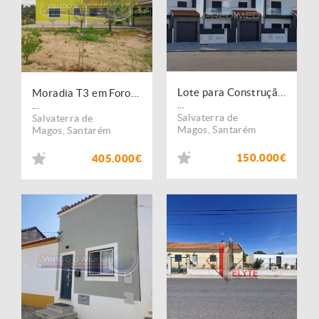
Lote para Construção | Urbanização Vila Magos | Salvaterra de Magos
Moradia T3 em Foros de Salvaterra (F792)
...
...
Salvaterra de
Salvaterra de
Magos
,
Santarém
Magos
,
Santarém
150.000€
405.000€