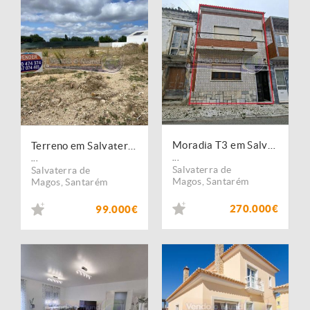
Moradia T3 em Salvaterra de Magos (S581)
Terreno em Salvaterra de Magos (S582)
...
...
Salvaterra de
Salvaterra de
Magos
,
Santarém
Magos
,
Santarém
270.000€
99.000€