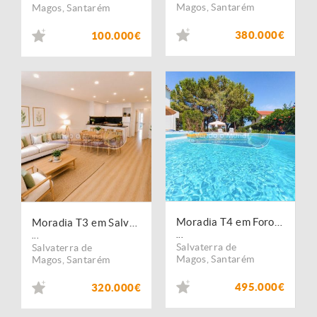
Magos
,
Santarém
Magos
,
Santarém
380.000€
100.000€
Moradia T4 em Foros de Salvaterra (F840)
Moradia T3 em Salvaterra de Magos (S587)
...
...
Salvaterra de
Salvaterra de
Magos
,
Santarém
Magos
,
Santarém
495.000€
320.000€