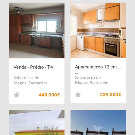
Apartamento T2 em Salvaterra de Magos (S586)
Venda - Prédio - T4
...
...
Salvaterra de
Salvaterra de
Magos
,
Santarém
Magos
,
Santarém
229.000€
440.000€