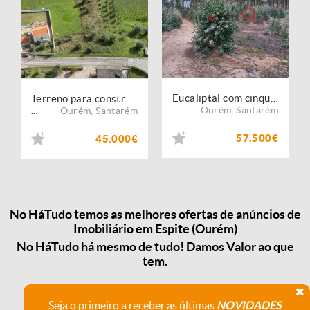
Eucaliptal com cinquenta mil metros quadrados!
Terreno para construção, Espite
Ourém
,
Santarém
Ourém
,
Santarém
...
...
57.500€
45.000€
No HáTudo temos as melhores ofertas de anúncios de
Imobiliário em Espite (Ourém)
No HáTudo há mesmo de tudo! Damos Valor ao que
tem.
Seja o primeiro a receber as últimas
NOVIDADES