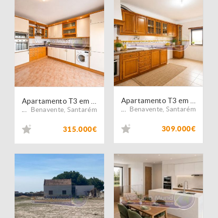
Apartamento T3 em Benavente (B643)
Apartamento T3 em Samora Correia (SC1053)
Benavente
,
Santarém
Benavente
,
Santarém
...
...
309.000€
315.000€