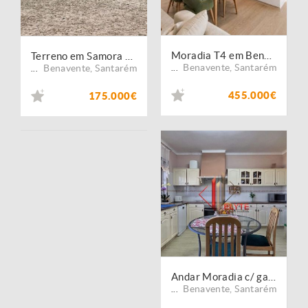
Moradia T4 em Benavente (B681)
Terreno em Samora Correia (SC952)
Benavente
,
Santarém
Benavente
,
Santarém
...
...
455.000€
175.000€
Andar Moradia c/ garagem em Samora Correia
Benavente
,
Santarém
...