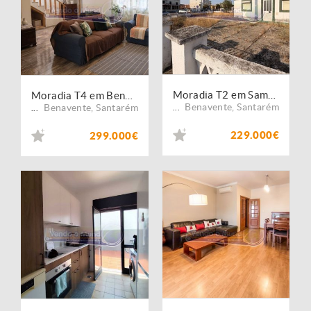
Moradia T2 em Samora Correia (SC1054)
Moradia T4 em Benavente (B686)
Benavente
,
Santarém
Benavente
,
Santarém
...
...
229.000€
299.000€