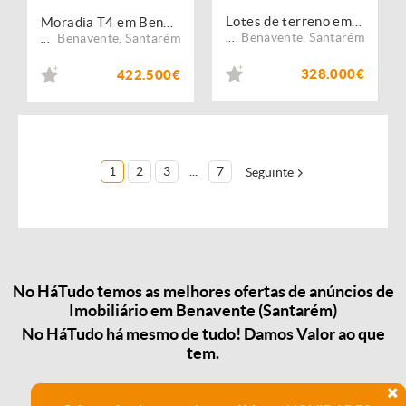
Lotes de terreno em exclusivo na Vila Nova de Santo Estevão
Moradia T4 em Benavente (B676)
Benavente
,
Santarém
Benavente
,
Santarém
...
...
328.000€
422.500€
1
2
3
...
7
Seguinte
No HáTudo temos as melhores ofertas de anúncios de
Imobiliário em Benavente (Santarém)
No HáTudo há mesmo de tudo! Damos Valor ao que
tem.