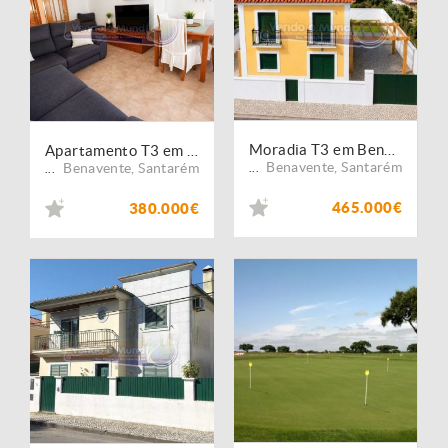
Moradia T3 em Benavente (B677)
Apartamento T3 em Benavente (B679)
Benavente
,
Santarém
Benavente
,
Santarém
...
...
465.000€
380.000€