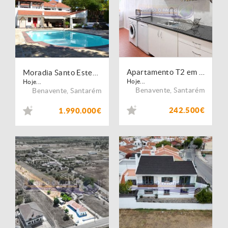
Apartamento T2 em Benavente (B690)
Moradia Santo Estevão - Herdade do Zambujeiro
Hoje...
Hoje...
Benavente
,
Santarém
Benavente
,
Santarém
242.500€
1.990.000€