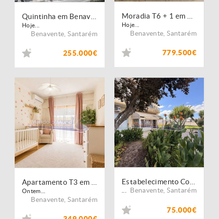
Moradia T6 + 1 em Benavente (B688)
Quintinha em Benavente (B689)
Hoje...
Hoje...
Benavente
,
Santarém
Benavente
,
Santarém
779.500€
255.000€
Estabelecimento Comercial no Porto Alto (PALT417)
Apartamento T3 em Samora Correia (SC1040)
Benavente
,
Santarém
...
Ontem...
Benavente
,
Santarém
75.000€
349.000€