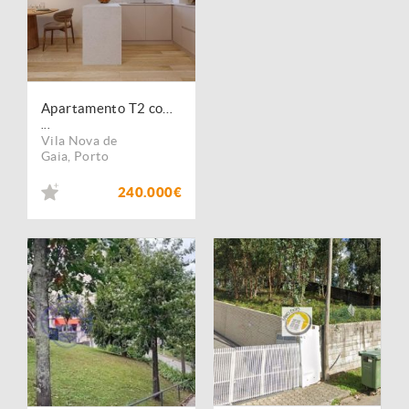
Apartamento T2 com Varanda e Lugar de Garagem, a 12 minutos da Ponte do Freixo
...
Vila Nova de
Gaia
,
Porto
240.000€