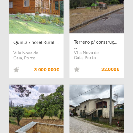
Terreno p/ construção em Crestuma (206 m2)
Quinta / hotel Rural em Gaia
...
...
Vila Nova de
Vila Nova de
Gaia
,
Porto
Gaia
,
Porto
32.000€
3.000.000€