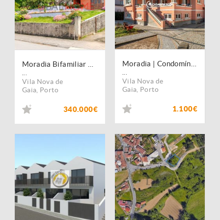
Moradia | Condomínio Fechado Moradias | Sandim
Moradia Bifamiliar T4 com Jardim e 4 Frentes em Lever
...
...
Vila Nova de
Vila Nova de
Gaia
,
Porto
Gaia
,
Porto
1.100€
340.000€