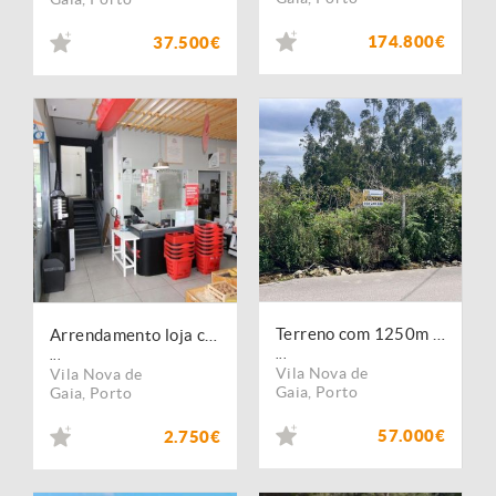
174.800€
37.500€
Terreno com 1250m com viabiliddade de construção
Arrendamento loja com armazém neste momento esta bazio Centro do Olival em Vila Nova de Gaia
...
...
Vila Nova de
Vila Nova de
Gaia
,
Porto
Gaia
,
Porto
57.000€
2.750€