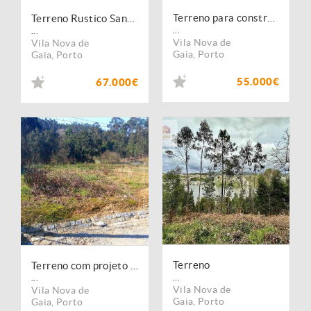
Terreno para construção em Olival, Vila Nova de Gaia
Terreno Rustico Sandim com possibilidade de construção
...
...
Vila Nova de
Vila Nova de
Gaia
,
Porto
Gaia
,
Porto
55.000€
67.000€
Terreno
Terreno com projeto aprovado em Sandim Vila Nova de Gaia
...
...
Vila Nova de
Vila Nova de
Gaia
,
Porto
Gaia
,
Porto