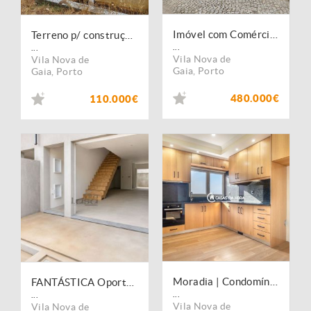
Imóvel com Comércio, Moradia e Terreno ? Ideal para Projeto Imobiliário
Terreno p/ construção em Crestuma (5414 m2)
...
...
Vila Nova de
Vila Nova de
Gaia
,
Porto
Gaia
,
Porto
480.000€
110.000€
Moradia | Condomínio Fechado Moradias | Sandim
FANTÁSTICA Oportunidade Moradia T2 em Lever | Vila Nova de Gaia
...
...
Vila Nova de
Vila Nova de