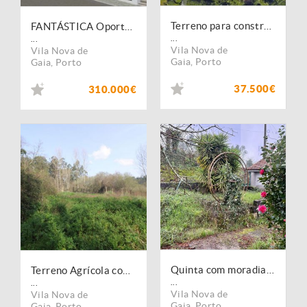
Terreno para construção de Moradia
FANTÁSTICA Oportunidade de Negócio ? Moradia T2
...
...
Vila Nova de
Vila Nova de
Gaia
,
Porto
Gaia
,
Porto
37.500€
310.000€
Quinta com moradia T2 em Sandim
Terreno Agrícola com 1340 m² | Olival
...
...
Vila Nova de
Vila Nova de
Gaia
,
Porto
Gaia
,
Porto