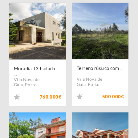
Terreno rústico com 24450m2 em Olival, Vila Nova de Gaia.
Moradia T3 Isolada em Olival
...
...
Vila Nova de
Vila Nova de
Gaia
,
Porto
Gaia
,
Porto
500.000€
760.000€