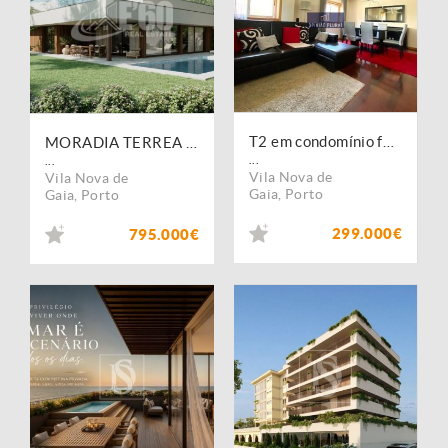
T2 em condomínio fechado c/ box para duas viaturas e dois arrumos | S. Félix da Marinha (próx. Praia de Brito)
MORADIA TERREA DE LUXO COM PISCINA SÃO FÉLIX DA MARINNHA
...
...
Vila Nova de
Vila Nova de
Gaia
,
Porto
Gaia
,
Porto
299.000€
795.000€