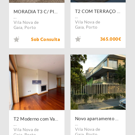
T2 COM TERRAÇO SÃO FÉLIX DA MARINHA
MORADIA T3 C/ PISCINA EM SÃO FELIX DA MARINHA
...
...
Vila Nova de
Vila Nova de
Gaia
,
Porto
Gaia
,
Porto
365.000€
Sob Consulta
Novo apartamento T3 com dois terraços menos a 1km da praia
T2 Moderno com Varandas, Garagem Dupla e Acabamentos de Luxo São Félix da Marinha
...
...
Vila Nova de
Vila Nova de
Gaia
,
Porto
Gaia
,
Porto