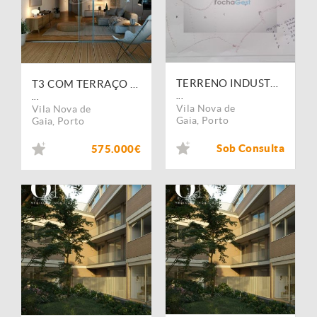
TERRENO INDUSTRIAL S. FELIX MARINHA
T3 COM TERRAÇO SÃO FELIX DA MARINHA A 150M DO MAR
...
...
Vila Nova de
Vila Nova de
Gaia
,
Porto
Gaia
,
Porto
Sob Consulta
575.000€