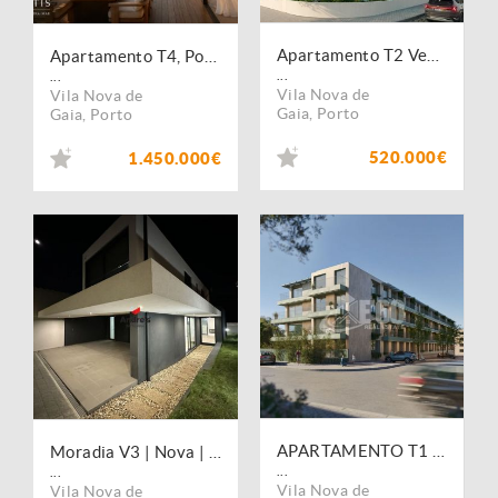
Apartamento T2 Venda em São Félix da Marinha,Vila Nova de Gaia
Apartamento T4, Porto, Vila Nova de Gaia, São Félix da Marinha
...
...
Vila Nova de
Vila Nova de
Gaia
,
Porto
Gaia
,
Porto
520.000€
1.450.000€
APARTAMENTO T1 SÃO FELIX DA MARINHA
Moradia V3 | Nova | São Félix da Marinha | Vila Nova de Gaia
...
...
Vila Nova de
Vila Nova de