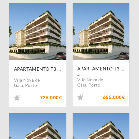
APARTAMENTO T3 SÃO FÉLIX DA MARINHA
APARTAMENTO T3 SÃO FÉLIX DA MARINHA
...
...
Vila Nova de
Vila Nova de
Gaia
,
Porto
Gaia
,
Porto
655.000€
725.000€