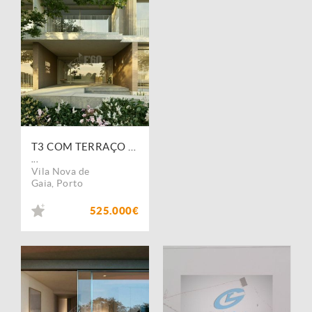
T3 COM TERRAÇO SÃO FELIX DA MARINHA A 150M DO MAR
...
Vila Nova de
Gaia
,
Porto
525.000€