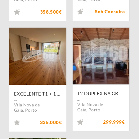
Sob Consulta
358.500€
T2 DUPLEX NA GRANJA
EXCELENTE T1 + 1 SÃO FELIX DA MARINHA JUNTO À MARGINAL
...
...
Vila Nova de
Vila Nova de
Gaia
,
Porto
Gaia
,
Porto
299.999€
335.000€