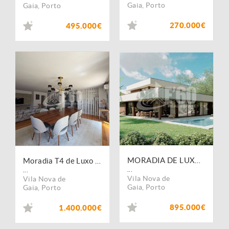
Gaia
,
Porto
Gaia
,
Porto
270.000€
495.000€
MORADIA DE LUXO COM PISCINA SÃO FÉLIX DA MARINNHA
Moradia T4 de Luxo com Vista Mar
...
...
Vila Nova de
Vila Nova de
Gaia
,
Porto
Gaia
,
Porto
895.000€
1.400.000€