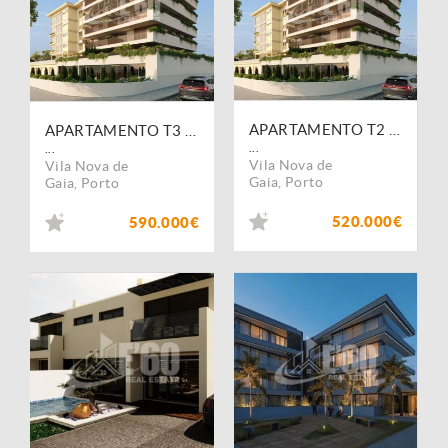
APARTAMENTO T2 SÃO FÉLIX DA MARINHA
APARTAMENTO T3 SÃO FÉLIX DA MARINHA
...
...
Vila Nova de
Vila Nova de
Gaia
,
Porto
Gaia
,
Porto
520.000€
590.000€