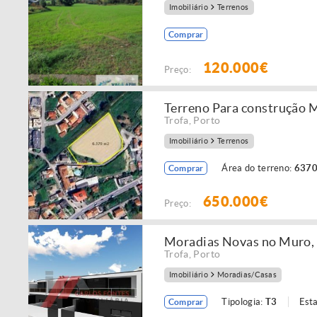
Imobiliário
Terrenos
Comprar
120.000€
Preço:
Terreno Para construção 
Trofa
,
Porto
Imobiliário
Terrenos
Área do terreno:
6370
Comprar
650.000€
Preço:
Moradias Novas no Muro, 
Trofa
,
Porto
Imobiliário
Moradias/Casas
Tipologia:
T3
Est
Comprar