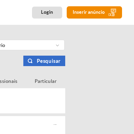
Login
Inserir anúncio
rio
Pesquisar
issionais
Particular
...