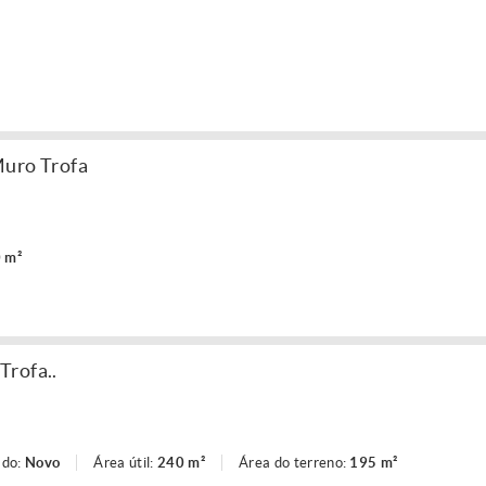
Muro Trofa
 m²
Trofa..
ado:
Novo
Área útil:
240 m²
Área do terreno:
195 m²