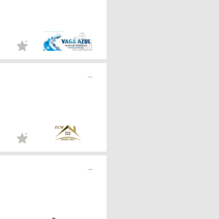
...
...