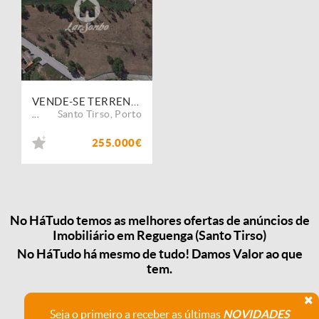
VENDE-SE TERRENO PARA CONSTRUÇÃO REGUENGA, STO TIRSO
Santo Tirso
,
Porto
...
255.000€
No HáTudo temos as melhores ofertas de anúncios de
Imobiliário em Reguenga (Santo Tirso)
No HáTudo há mesmo de tudo! Damos Valor ao que
tem.
Seja o primeiro a receber as últimas
NOVIDADES