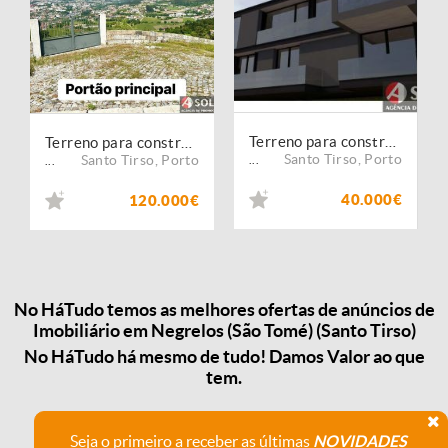
Terreno para construção - Negrelos Santo Tirso
Terreno para construção
Santo Tirso
,
Porto
Santo Tirso
,
Porto
...
...
40.000€
120.000€
No HáTudo temos as melhores ofertas de anúncios de
Imobiliário em Negrelos (São Tomé) (Santo Tirso)
No HáTudo há mesmo de tudo! Damos Valor ao que
tem.
Seja o primeiro a receber as últimas
NOVIDADES