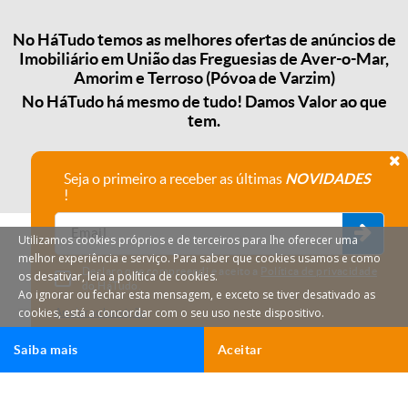
No HáTudo temos as melhores ofertas de anúncios de
Imobiliário em União das Freguesias de Aver-o-Mar,
Amorim e Terroso (Póvoa de Varzim)
No HáTudo há mesmo de tudo! Damos Valor ao que
tem.
Seja o primeiro a receber as últimas
NOVIDADES
!
Utilizamos cookies próprios e de terceiros para lhe oferecer uma
melhor experiência e serviço. Para saber que cookies usamos e como
Declaro que compreendi e aceito a
Política de privacidade
os desativar, leia a política de cookies.
do HáTudo.
Ao ignorar ou fechar esta mensagem, e exceto se tiver desativado as
cookies, está a concordar com o seu uso neste dispositivo.
Anular subscrição
Saiba mais
Aceitar
HáTudo © 2026 Todos os direitos reservados.