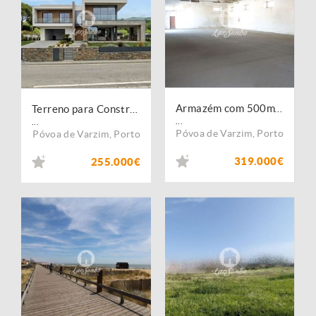
Armazém com 500m² em Amorim, Póvoa de Varzim
Terreno para Construção de Moradia com 2.498m² em Amorim, Póvoa de Varzim
...
...
Póvoa de Varzim
,
Porto
Póvoa de Varzim
,
Porto
319.000€
255.000€