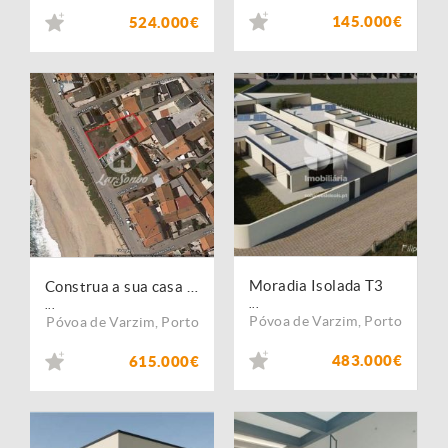
145.000€
524.000€
Moradia Isolada T3
Construa a sua casa de sonho na 1ª linha de mar
...
...
Póvoa de Varzim
,
Porto
Póvoa de Varzim
,
Porto
483.000€
615.000€