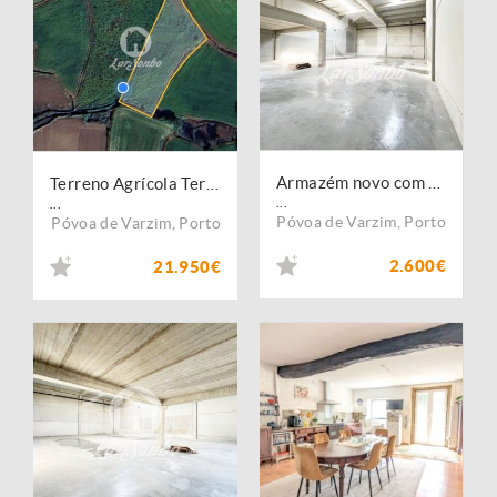
Armazém novo com 440m² na Póvoa de Varzim
Terreno Agrícola Terroso | 2.722m²
...
...
Póvoa de Varzim
,
Porto
Póvoa de Varzim
,
Porto
2.600€
21.950€