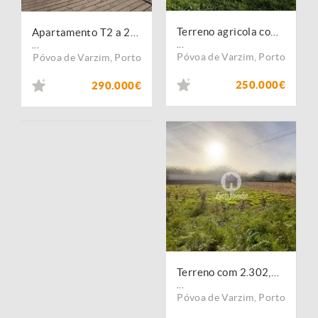
Terreno agricola com 3621m2 na Póvoa de Varzim
Apartamento T2 a 200m da Praia de Aver-o-Mar
...
...
Póvoa de Varzim
,
Porto
Póvoa de Varzim
,
Porto
250.000€
290.000€
Terreno com 2.302,88m2 em Amorim, Póvoa de Varzim
...
Póvoa de Varzim
,
Porto