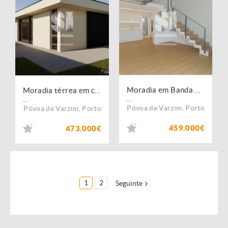
Moradia em Banda T3 1ª linha praia
Moradia térrea em constução
...
...
Póvoa de Varzim
,
Porto
Póvoa de Varzim
,
Porto
459.000€
473.000€
1
2
Seguinte