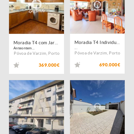
Moradia T4 Individual a 800 metros da praia
Moradia T4 com Jardim e Garagem Fechada na Póvoa de Varzim
...
Anteontem...
Póvoa de Varzim
,
Porto
Póvoa de Varzim
,
Porto
690.000€
369.000€