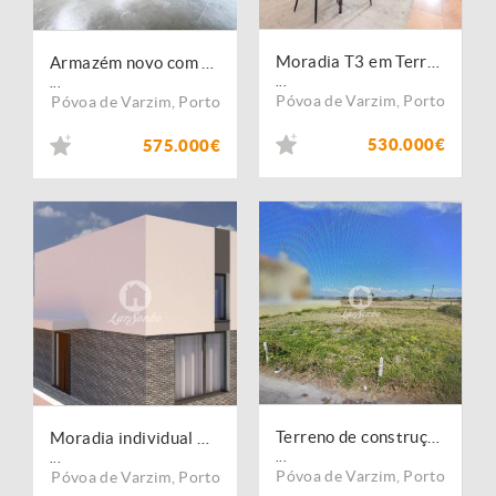
Moradia T3 em Terroso
Armazém novo com 440m² na Póvoa de Varzim
...
...
Póvoa de Varzim
,
Porto
Póvoa de Varzim
,
Porto
530.000€
575.000€
Terreno de construção a 1000m da praia com 800m2 em Aver-o-Mar
Moradia individual NOVA T3 a 800m da praia de Aver-o-mar, Póvoa de Varzim
...
...
Póvoa de Varzim
,
Porto
Póvoa de Varzim
,
Porto