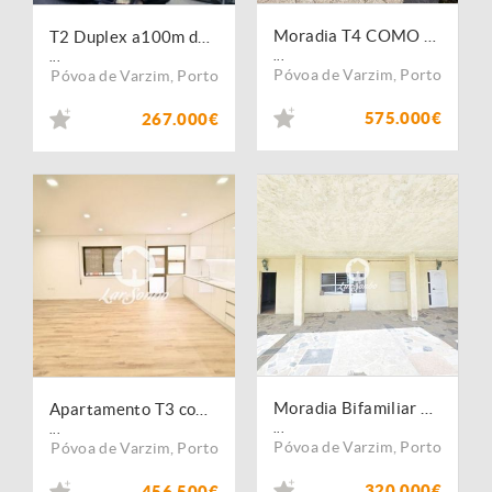
Moradia T4 COMO NOVA em Amorim, Póvoa de Varzim
T2 Duplex a100m da praia em Aver o Mar na Póvoa de Varzim.
...
...
Póvoa de Varzim
,
Porto
Póvoa de Varzim
,
Porto
575.000€
267.000€
Moradia Bifamiliar T4+T3 a 800m da praia da Aver-o-mar | Póvoa de Varzim
Apartamento T3 com Lugar de Garagem 50 m da praia Póvoa de Varzim
...
...
Póvoa de Varzim
,
Porto
Póvoa de Varzim
,
Porto
320.000€
456.500€