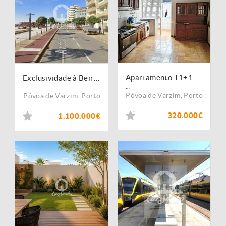
Apartamento T1+1 com Lugar de Garagem a 450 m da praia da Póvoa de Varzim
Exclusividade à Beira-Mar | T3+T1 de Luxo na 1.ª Linha da Póvoa de Varzim
...
...
Póvoa de Varzim
,
Porto
Póvoa de Varzim
,
Porto
320.000€
1.100.000€