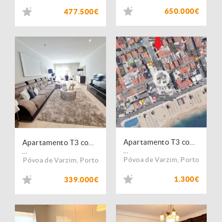
650.000€
477.500€
Apartamento T3 com vistas de mar a 140 m da praia da Póvoa de Varzim
Apartamento T3 com Garagem na Póvoa de Varzim
...
...
Póvoa de Varzim
,
Porto
Póvoa de Varzim
,
Porto
1.300€
339.000€