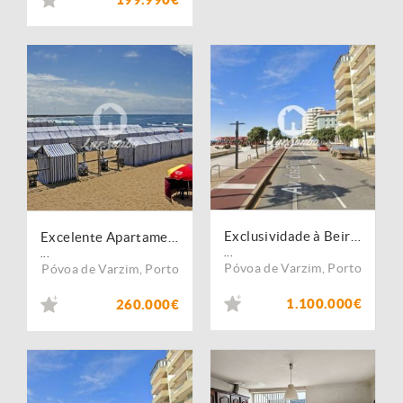
Exclusividade à Beira-Mar | T5 de Luxo na 1.ª Linha da Póvoa de Varzim
Excelente Apartamento T2 Como Novo na Póvoa de Varzim
...
...
Póvoa de Varzim
,
Porto
Póvoa de Varzim
,
Porto
1.100.000€
260.000€