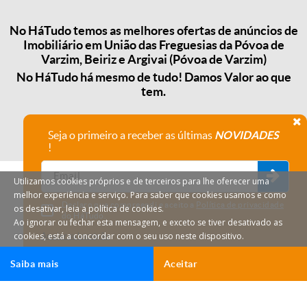
No HáTudo temos as melhores ofertas de anúncios de
Imobiliário em União das Freguesias da Póvoa de
Varzim, Beiriz e Argivai (Póvoa de Varzim)
No HáTudo há mesmo de tudo! Damos Valor ao que
tem.
Seja o primeiro a receber as últimas
NOVIDADES
!
Utilizamos cookies próprios e de terceiros para lhe oferecer uma
melhor experiência e serviço. Para saber que cookies usamos e como
Declaro que compreendi e aceito a
Política de privacidade
os desativar, leia a política de cookies.
do HáTudo.
Ao ignorar ou fechar esta mensagem, e exceto se tiver desativado as
cookies, está a concordar com o seu uso neste dispositivo.
Anular subscrição
Saiba mais
Aceitar
HáTudo © 2026 Todos os direitos reservados.