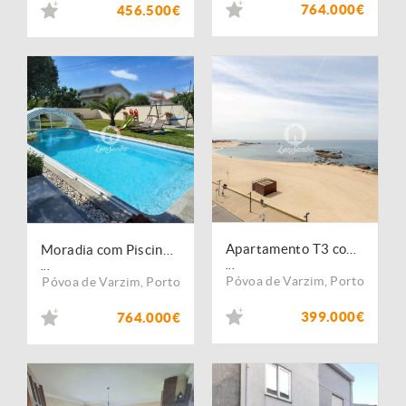
764.000€
456.500€
Apartamento T3 com Lugar de Garagem a 500 m da praia da Póvoa de Varzim
Moradia com Piscina em Argivai, Póvoa de Varzim
...
...
Póvoa de Varzim
,
Porto
Póvoa de Varzim
,
Porto
399.000€
764.000€