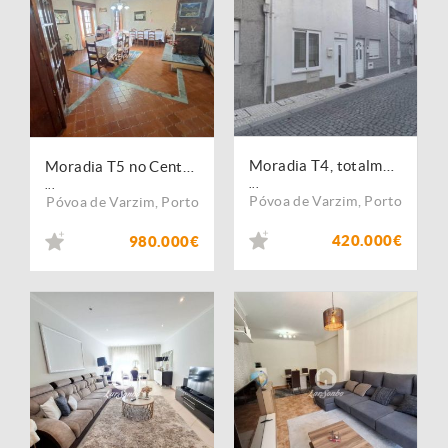
Moradia T4, totalmente renovada na Póvoa de Varzim (2956)
Moradia T5 no Centro da Póvoa de Varzim
...
...
Póvoa de Varzim
,
Porto
Póvoa de Varzim
,
Porto
420.000€
980.000€