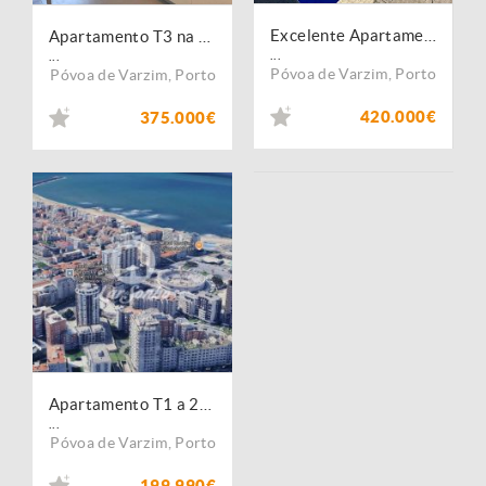
Excelente Apartamento T4 com piscina no centro da Póvoa de Varzim
Apartamento T3 na Póvoa de Varzim com vista mar
...
...
Póvoa de Varzim
,
Porto
Póvoa de Varzim
,
Porto
420.000€
375.000€
Apartamento T1 a 200 m da praia da Póvoa de Varzim
...
Póvoa de Varzim
,
Porto
199.990€