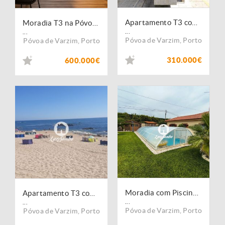
Apartamento T3 com Lugar de Garagem a 600 m da Estação Póvoa de Varzim
Moradia T3 na Póvoa de Varzim
...
...
Póvoa de Varzim
,
Porto
Póvoa de Varzim
,
Porto
310.000€
600.000€
Moradia com Piscina Póvoa de Varzim
Apartamento T3 com Lugar de Garagem 50 m da praia Póvoa de Varzim
...
...
Póvoa de Varzim
,
Porto
Póvoa de Varzim
,
Porto