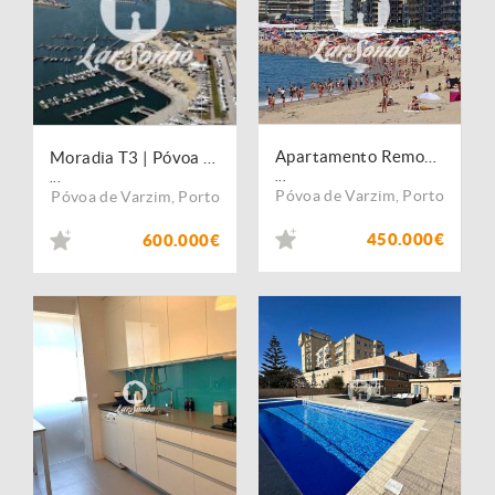
Apartamento Remodelado T4 com Garagem Fechada no Centro da Póvoa de Varzim
Moradia T3 | Póvoa de Varzim
...
...
Póvoa de Varzim
,
Porto
Póvoa de Varzim
,
Porto
450.000€
600.000€