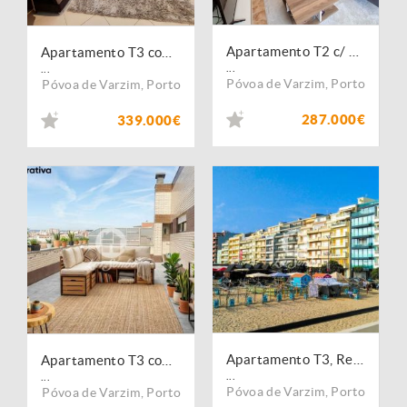
Apartamento T2 c/ garagem fechada e terraço a 200 metros da praia | Póvoa de Varzim
Apartamento T3 com Garagem na Póvoa de Varzim
...
...
Póvoa de Varzim
,
Porto
Póvoa de Varzim
,
Porto
287.000€
339.000€
Apartamento T3, Remodelado, na 1ª Linha de Praia na Póvoa de Varzim
Apartamento T3 com terraço a 200m da praia da Póvoa
...
...
Póvoa de Varzim
,
Porto
Póvoa de Varzim
,
Porto