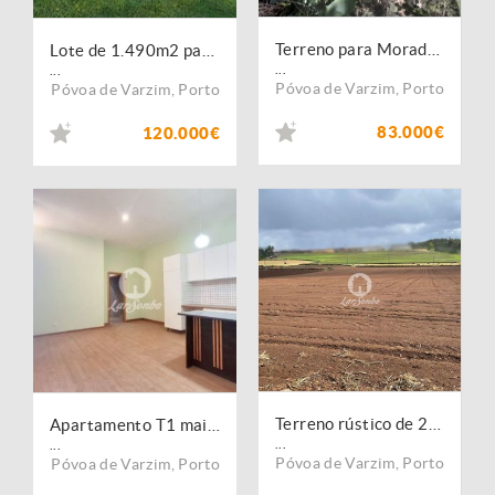
Terreno para Moradia em Balazar 300m2, Póvoa de Varzim
Lote de 1.490m2 para Moradia Térrea em Balazar, Póvoa de Varzim
...
...
Póvoa de Varzim
,
Porto
Póvoa de Varzim
,
Porto
83.000€
120.000€
Terreno rústico de 24.476m2 com 100m frente em Balazar, Póvoa de Varzim
Apartamento T1 mais loja em Balazar, Póvoa de Varzim
...
...
Póvoa de Varzim
,
Porto
Póvoa de Varzim
,
Porto