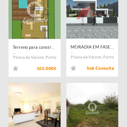
MORADIA EM FASE DE CONSTRUÇÃO, EM BALAZAR, PÓVOA DE VARZIM!
Terreno para construção com 1231,6m2 em Balazar, Póvoa de Varzim!
...
...
Póvoa de Varzim
,
Porto
Póvoa de Varzim
,
Porto
Sob Consulta
105.000€