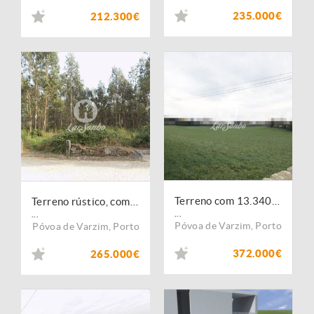
235.000€
212.300€
Terreno com 13.340m2 para construção de moradias em Balazar - Póvoa de Varzim
Terreno rústico, como novo, para venda, Póvoa de Varzim - Balazar
...
...
Póvoa de Varzim
,
Porto
Póvoa de Varzim
,
Porto
372.000€
265.000€