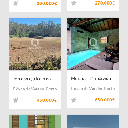
270.000€
180.000€
Moradia T4 individual c/ nova, com piscina interior em Balazar, Póvoa de Varzim
Terreno agrícola com 45.000m2 e 100m frente em Balazar, Póvoa de varzim
...
...
Póvoa de Varzim
,
Porto
Póvoa de Varzim
,
Porto
650.000€
450.000€