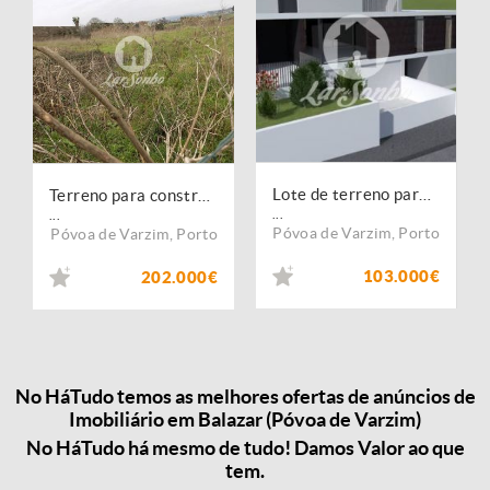
Lote de terreno para construção de moradia individual c/ 384m2 em Balazar
Terreno para construção em Balazar
...
...
Póvoa de Varzim
,
Porto
Póvoa de Varzim
,
Porto
103.000€
202.000€
No HáTudo temos as melhores ofertas de anúncios de
Imobiliário em Balazar (Póvoa de Varzim)
No HáTudo há mesmo de tudo! Damos Valor ao que
tem.