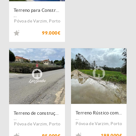
Terreno para Construção de Moradia com 1022m² em Balazar, Póvoa de Varzim
...
Póvoa de Varzim
,
Porto
99.000€
Terreno Rústico com 21.132m² em Balazar, Póvoa de Varzim
Terreno de construção p/ moradia individual com 861m2 em Balazar
...
...
Póvoa de Varzim
,
Porto
Póvoa de Varzim
,
Porto
199.000€
95.000€