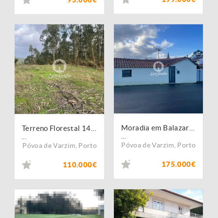
Moradia em Balazar Póvoa de Varzim
Terreno Florestal 14.500m2, Balazar - Póvoa de Varzim
...
...
Póvoa de Varzim
,
Porto
Póvoa de Varzim
,
Porto
175.000€
110.000€