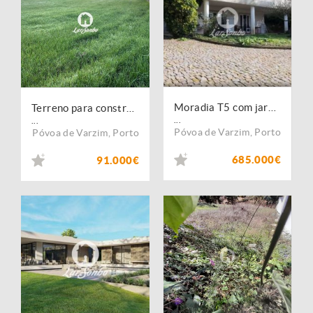
Moradia T5 com jardim em Balazar, Póvoa de Varzim
Terreno para construção de Armazém com 820m² em Balasar
...
...
Póvoa de Varzim
,
Porto
Póvoa de Varzim
,
Porto
685.000€
91.000€