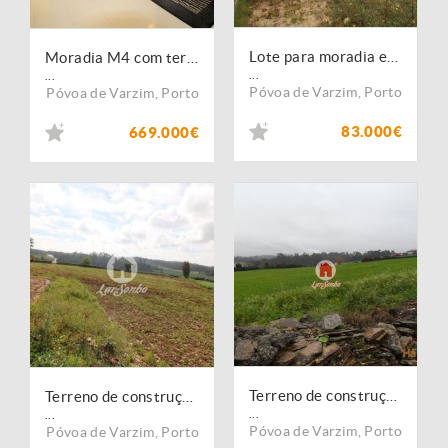
Lote para moradia em Balazar- Póvoa de Varzim
Moradia M4 com terreno de 7.000m2 em Balazar, Póvoa de Varzim
...
...
Póvoa de Varzim
,
Porto
Póvoa de Varzim
,
Porto
83.000€
669.000€
Terreno de construção com 8.860m2 em Balazar, Póvoa de Varzim
Terreno de construção com 6.190 m2 em Balazar
...
...
Póvoa de Varzim
,
Porto
Póvoa de Varzim
,
Porto