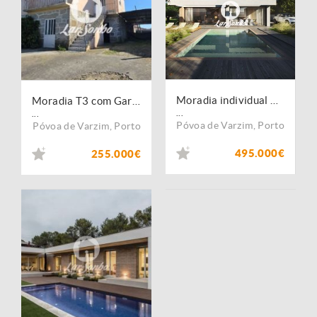
Moradia individual T4 com Piscina, em Vila do Conde
Moradia T3 com Garagem Fechada em Balazar, Póvoa de Varzim
...
...
Póvoa de Varzim
,
Porto
Póvoa de Varzim
,
Porto
495.000€
255.000€