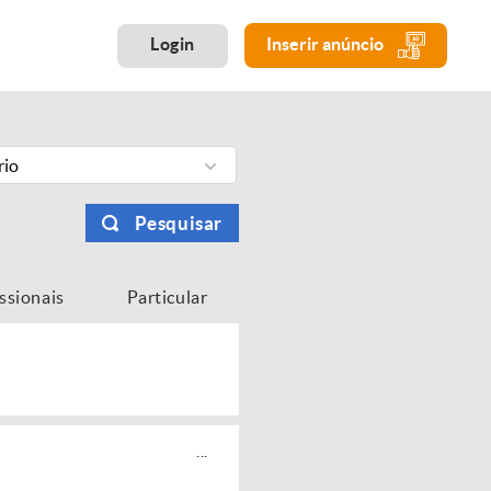
Login
Inserir anúncio
rio
Pesquisar
issionais
Particular
...