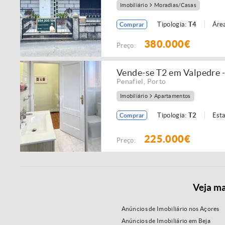
Imobiliário
Moradias/Casas
Tipologia:
T4
Área
Comprar
380.000€
Preço:
Vende-se T2 em Valpedre -
Penafiel
,
Porto
Imobiliário
Apartamentos
Tipologia:
T2
Est
Comprar
225.000€
Preço:
Veja ma
Anúncios de Imobiliário nos Açores
Anúncios de Imobiliário em Beja