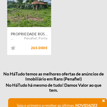
PROPRIEDADE RÚSTICA COM RUINA | RANS, PENAFIEL
Penafiel
,
Porto
...
265.000€
No HáTudo temos as melhores ofertas de anúncios de
Imobiliário em Rans (Penafiel)
No HáTudo há mesmo de tudo! Damos Valor ao que
tem.
Seja o primeiro a receber as últimas
NOVIDADES