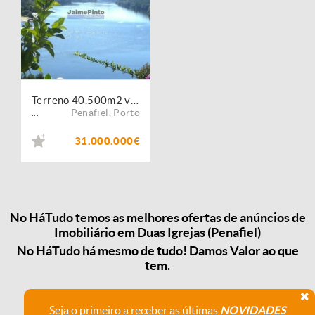
Terreno 40.500m2 vizinho ao rio Douro. Portugal, Porto, Penafiel, Entre-os-Rios.
Penafiel
,
Porto
...
31.000.000€
No HáTudo temos as melhores ofertas de anúncios de
Imobiliário em Duas Igrejas (Penafiel)
No HáTudo há mesmo de tudo! Damos Valor ao que
tem.
Seja o primeiro a receber as últimas
NOVIDADES