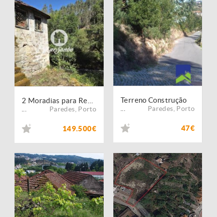
Terreno Construção
2 Moradias para Restauro com Vistas para o Rio Ferreira em Lordelo, Paredes
Paredes
,
Porto
Paredes
,
Porto
...
...
47€
149.500€