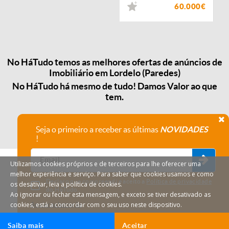
60.000€
No HáTudo temos as melhores ofertas de anúncios de
Imobiliário em Lordelo (Paredes)
No HáTudo há mesmo de tudo! Damos Valor ao que
tem.
Seja o primeiro a receber as últimas
NOVIDADES
!
Utilizamos cookies próprios e de terceiros para lhe oferecer uma
melhor experiência e serviço. Para saber que cookies usamos e como
Declaro que compreendi e aceito a
Política de privacidade
os desativar, leia a política de cookies.
do HáTudo.
Ao ignorar ou fechar esta mensagem, e exceto se tiver desativado as
cookies, está a concordar com o seu uso neste dispositivo.
Anular subscrição
Saiba mais
Aceitar