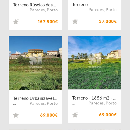
Terreno
Terreno Rústico destinado a construção Industrial Gandra, Paredes 5622 m²
Paredes
,
Porto
Paredes
,
Porto
...
...
37.000€
157.500€
Terreno - 1656 m2 - Gandra
Terreno Urbanizável - Gandra
Paredes
,
Porto
Paredes
,
Porto
...
...
69.000€
69.000€