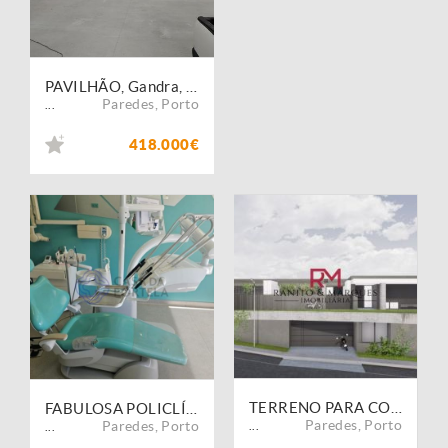
PAVILHÃO, Gandra, Paredes
Paredes
,
Porto
...
418.000€
TERRENO PARA CONSTRUÇÃO - GANDRA, PAREDES
FABULOSA POLICLÍNICA PARA TRESPASSE EM GANDRA PAREDES
Paredes
,
Porto
Paredes
,
Porto
...
...