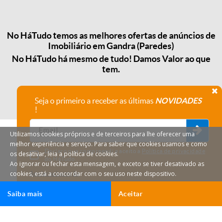
No HáTudo temos as melhores ofertas de anúncios de
Imobiliário em Gandra (Paredes)
No HáTudo há mesmo de tudo! Damos Valor ao que
tem.
Seja o primeiro a receber as últimas
NOVIDADES
!
Utilizamos cookies próprios e de terceiros para lhe oferecer uma
melhor experiência e serviço. Para saber que cookies usamos e como
Declaro que compreendi e aceito a
Política de privacidade
os desativar, leia a política de cookies.
do HáTudo.
Ao ignorar ou fechar esta mensagem, e exceto se tiver desativado as
cookies, está a concordar com o seu uso neste dispositivo.
Anular subscrição
Saiba mais
Aceitar
HáTudo © 2026 Todos os direitos reservados.