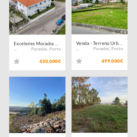
Venda - Terreno Urbano
Excelente Moradia T3 em Gandra
Paredes
,
Porto
Paredes
,
Porto
...
...
499.000€
430.000€