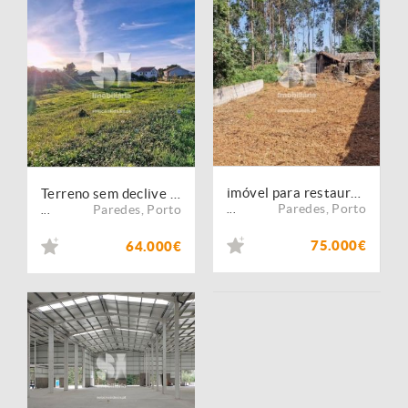
imóvel para restauro - Gandra
Terreno sem declive - Gandra
Paredes
,
Porto
Paredes
,
Porto
...
...
75.000€
64.000€