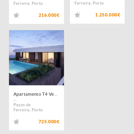
Ferreira
,
Porto
Ferreira
,
Porto
1.250.000€
216.000€
Apartamento T4 Venda em Paços de Ferreira,Paços de Ferreira
...
Paços de
Ferreira
,
Porto
725.000€