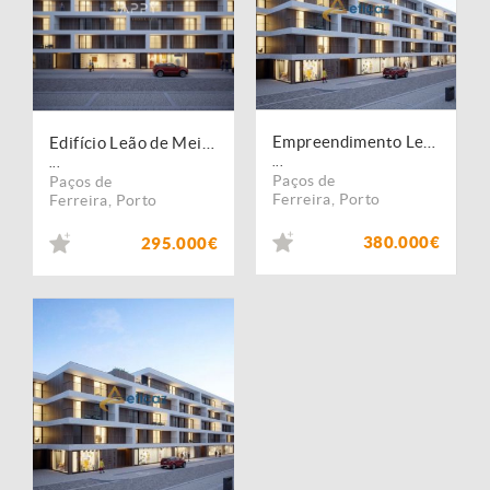
Empreendimento Leão de Meireles, localizado no coração da cidade numa das mais emblemáticas ruas de Paços de Ferreira.
Edifício Leão de Meireles - Paços de Ferreira
...
...
Paços de
Paços de
Ferreira
,
Porto
Ferreira
,
Porto
380.000€
295.000€