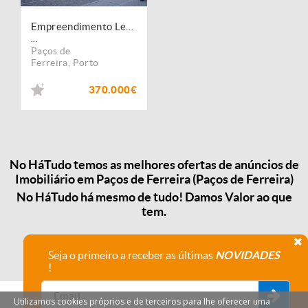
Empreendimento Leão de Meireles, localizado no coração da cidade numa das mais emblemáticas ruas de Paços de Ferreira.
...
Paços de
Ferreira
,
Porto
370.000€
No HáTudo temos as melhores ofertas de anúncios de
Imobiliário em Paços de Ferreira (Paços de Ferreira)
No HáTudo há mesmo de tudo! Damos Valor ao que
tem.
Seja o primeiro a receber as últimas
NOVIDADES
!
Utilizamos cookies próprios e de terceiros para lhe oferecer uma