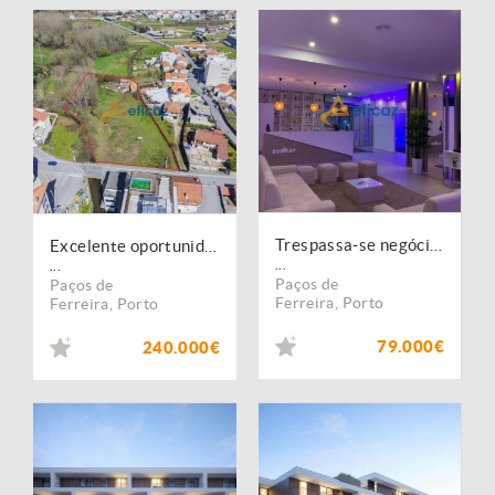
Trespassa-se negócio de solário
Excelente oportunidade de investimento no coração de Paços de Ferreira
...
...
Paços de
Paços de
Ferreira
,
Porto
Ferreira
,
Porto
79.000€
240.000€