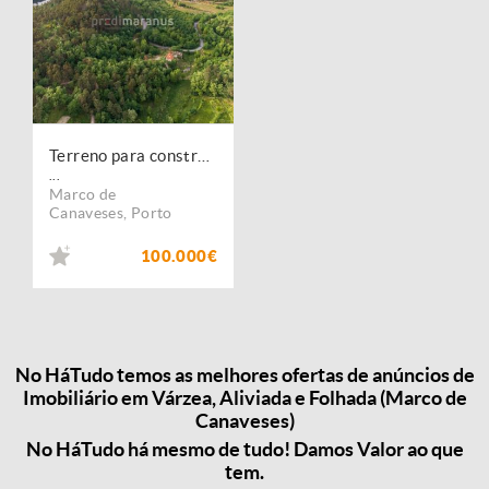
Terreno para construção com VISTA RIO!
...
Marco de
Canaveses
,
Porto
100.000€
No HáTudo temos as melhores ofertas de anúncios de
Imobiliário em Várzea, Aliviada e Folhada (Marco de
Canaveses)
No HáTudo há mesmo de tudo! Damos Valor ao que
tem.