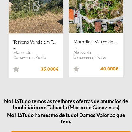
Moradia - Marco de Canaveses
Terreno Venda em Tabuado,Marco de Canaveses
...
...
Marco de
Marco de
Canaveses
,
Porto
Canaveses
,
Porto
40.000€
35.000€
No HáTudo temos as melhores ofertas de anúncios de
Imobiliário em Tabuado (Marco de Canaveses)
No HáTudo há mesmo de tudo! Damos Valor ao que
tem.