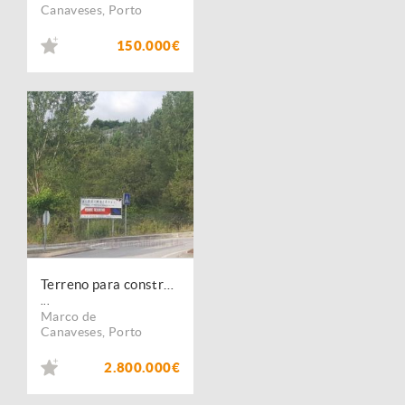
Canaveses
,
Porto
150.000€
Terreno para construção, em São Nicolau, Marco de Canavezes. Possibilidade de venda total ou parcial
...
Marco de
Canaveses
,
Porto
2.800.000€