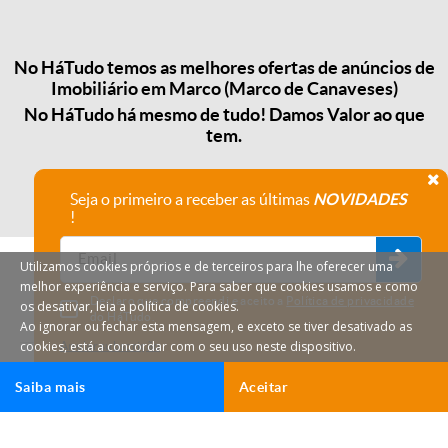
No HáTudo temos as melhores ofertas de anúncios de
Imobiliário em Marco (Marco de Canaveses)
No HáTudo há mesmo de tudo! Damos Valor ao que
tem.
Seja o primeiro a receber as últimas
NOVIDADES
!
Utilizamos cookies próprios e de terceiros para lhe oferecer uma
melhor experiência e serviço. Para saber que cookies usamos e como
Declaro que compreendi e aceito a
Política de privacidade
os desativar, leia a política de cookies.
do HáTudo.
Ao ignorar ou fechar esta mensagem, e exceto se tiver desativado as
cookies, está a concordar com o seu uso neste dispositivo.
Anular subscrição
Saiba mais
Aceitar
HáTudo © 2026 Todos os direitos reservados.