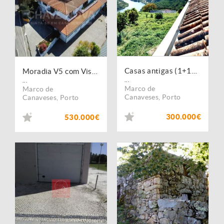
Casas antigas (1+1+1) com vista fantástica rio Douro. Portugal, Porto, Marco de Canaveses.
Moradia V5 com Vista Rio e Potencial de Investimento no Marco de Canaveses
...
...
Marco de
Marco de
Canaveses
,
Porto
Canaveses
,
Porto
300.000€
530.000€