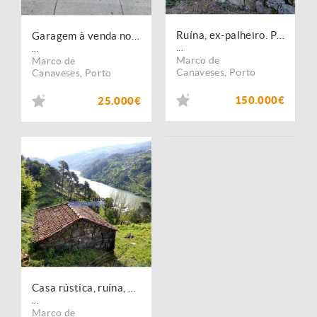
Ruína, ex-palheiro. Portugal, Marco Canaveses, Porto.
Garagem à venda no concelho de Marco de Canaveses, Porto
...
...
Marco de
Marco de
Canaveses
,
Porto
Canaveses
,
Porto
150.000€
25.000€
Casa rústica, ruína, VISTA rio DOURO. Portugal, Porto, Marco Canaveses.
...
Marco de