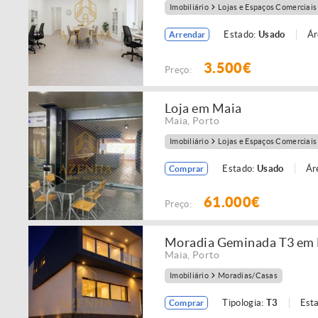
Imobiliário
Lojas e Espaços Comerciais
Estado:
Usado
Ár
Arrendar
3.500€
Preço:
Loja em Maia
Maia
,
Porto
Imobiliário
Lojas e Espaços Comerciais
Estado:
Usado
Ár
Comprar
61.000€
Preço:
Moradia Geminada T3 em
Maia
,
Porto
Imobiliário
Moradias/Casas
Tipologia:
T3
Est
Comprar