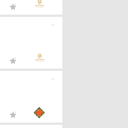
...
...