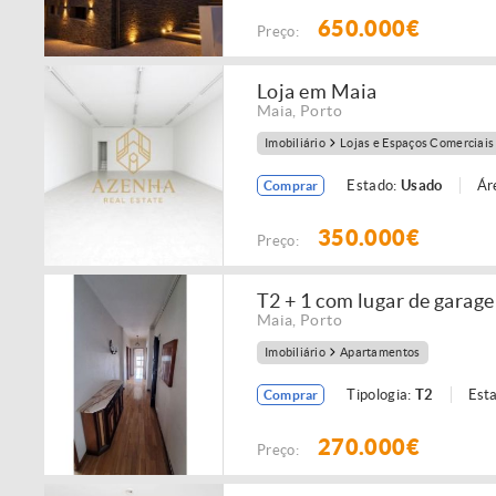
650.000€
Preço:
Loja em Maia
Maia
,
Porto
Imobiliário
Lojas e Espaços Comerciais
Estado:
Usado
Ár
Comprar
350.000€
Preço:
T2 + 1 com lugar de garag
Maia
,
Porto
Imobiliário
Apartamentos
Tipologia:
T2
Est
Comprar
270.000€
Preço: