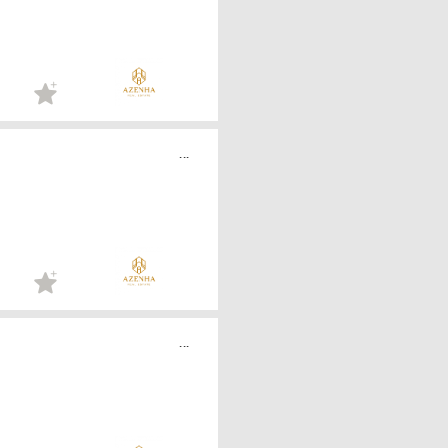
...
...