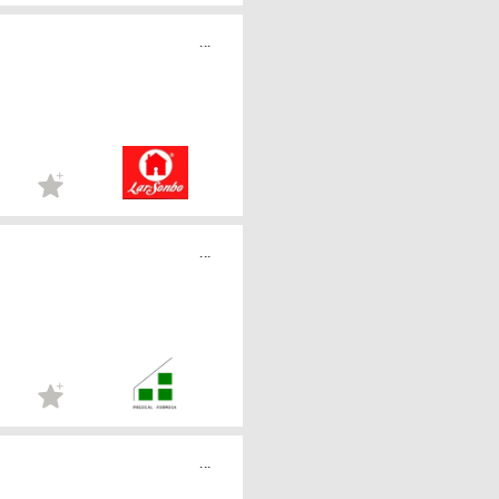
...
...
...