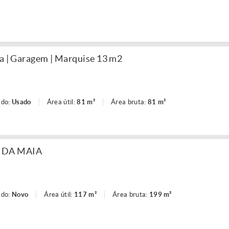
ia | Garagem | Marquise 13 m2
ado:
Usado
Área útil:
81 m²
Área bruta:
81 m²
 DA MAIA
ado:
Novo
Área útil:
117 m²
Área bruta:
199 m²