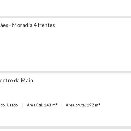
ães - Moradia 4 frentes
centro da Maia
ado:
Usado
Área útil:
143 m²
Área bruta:
192 m²