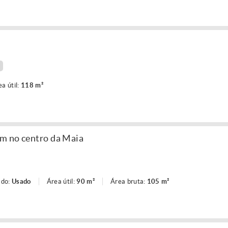
ea útil:
118 m²
em no centro da Maia
ado:
Usado
Área útil:
90 m²
Área bruta:
105 m²