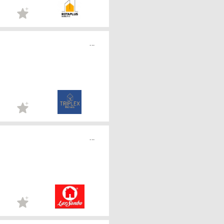
...
...