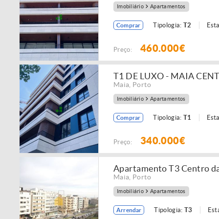
Imobiliário
Apartamentos
Tipologia:
T2
Est
Comprar
460.000€
Preço:
T1 DE LUXO - MAIA CEN
Maia
,
Porto
Imobiliário
Apartamentos
Tipologia:
T1
Est
Comprar
340.000€
Preço:
Apartamento T3 Centro d
Maia
,
Porto
Imobiliário
Apartamentos
Tipologia:
T3
Est
Arrendar