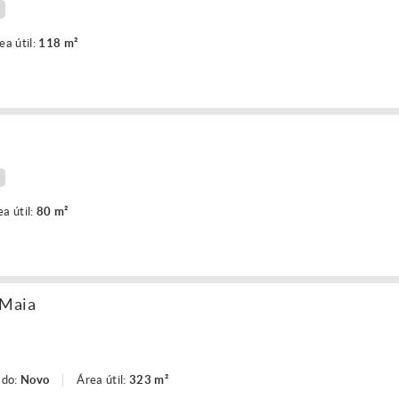
ea útil:
118 m²
ea útil:
80 m²
 Maia
ado:
Novo
Área útil:
323 m²