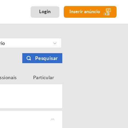
Login
Inserir anúncio
rio
Pesquisar
issionais
Particular
...