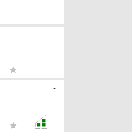
...
...