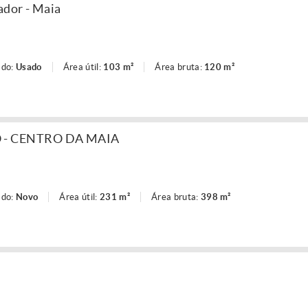
ador - Maia
ado:
Usado
Área útil:
103 m²
Área bruta:
120 m²
 - CENTRO DA MAIA
ado:
Novo
Área útil:
231 m²
Área bruta:
398 m²