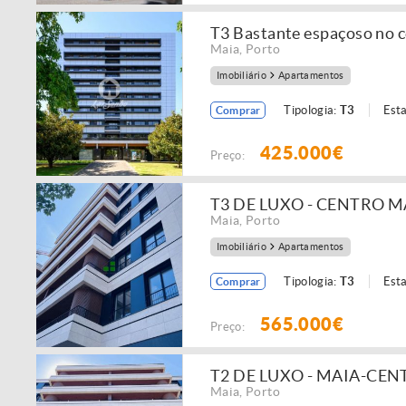
T3 Bastante espaçoso no 
Maia
,
Porto
Imobiliário
Apartamentos
Tipologia:
T3
Est
Comprar
425.000€
Preço:
T3 DE LUXO - CENTRO M
Maia
,
Porto
Imobiliário
Apartamentos
Tipologia:
T3
Est
Comprar
565.000€
Preço:
T2 DE LUXO - MAIA-CE
Maia
,
Porto