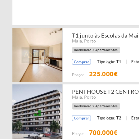
T1 junto às Escolas da Ma
Maia
,
Porto
Imobiliário
Apartamentos
Tipologia:
T1
Est
Comprar
225.000€
Preço:
PENTHOUSE T2 CENTRO
Maia
,
Porto
Imobiliário
Apartamentos
Tipologia:
T2
Est
Comprar
700.000€
Preço: