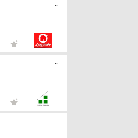
...
...