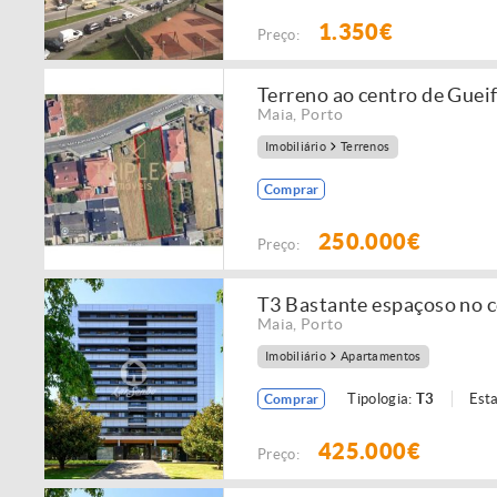
1.350€
Preço:
Terreno ao centro de Gueif
Maia
,
Porto
Imobiliário
Terrenos
Comprar
250.000€
Preço:
T3 Bastante espaçoso no 
Maia
,
Porto
Imobiliário
Apartamentos
Tipologia:
T3
Est
Comprar
425.000€
Preço: