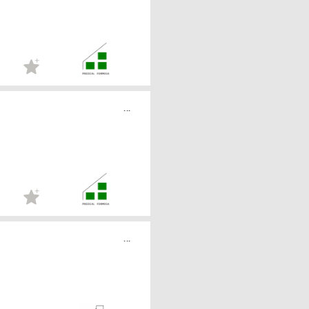
...
...