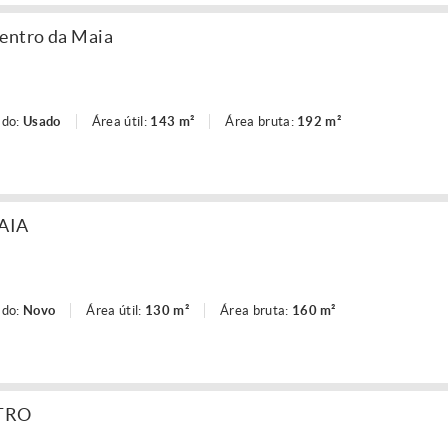
centro da Maia
ado:
Usado
Área útil:
143 m²
Área bruta:
192 m²
AIA
ado:
Novo
Área útil:
130 m²
Área bruta:
160 m²
NTRO