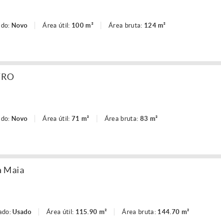
ado:
Novo
Área útil:
100 m²
Área bruta:
124 m²
TRO
ado:
Novo
Área útil:
71 m²
Área bruta:
83 m²
a Maia
ado:
Usado
Área útil:
115.90 m²
Área bruta:
144.70 m²