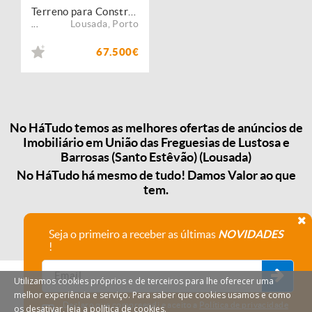
Terreno para Construção de Moradia entre Vizela/Lousada
Lousada
,
Porto
...
67.500€
No HáTudo temos as melhores ofertas de anúncios de
Imobiliário em União das Freguesias de Lustosa e
Barrosas (Santo Estêvão) (Lousada)
No HáTudo há mesmo de tudo! Damos Valor ao que
tem.
Seja o primeiro a receber as últimas
NOVIDADES
!
Utilizamos cookies próprios e de terceiros para lhe oferecer uma
melhor experiência e serviço. Para saber que cookies usamos e como
Declaro que compreendi e aceito a
Política de privacidade
os desativar, leia a política de cookies.