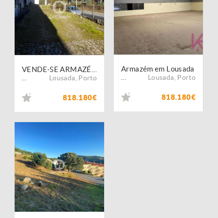
Armazém em Lousada
VENDE-SE ARMAZÉM LUSTOSA, LOUSADA
Lousada
,
Porto
Lousada
,
Porto
...
...
818.180€
818.180€