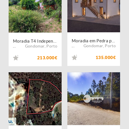
Moradia em Pedra para Reabilitar em Melres Gondomar | A 2 Passos da Marina
Moradia T4 Independente com Terreno em Melres
Gondomar
,
Porto
Gondomar
,
Porto
...
...
135.000€
213.000€