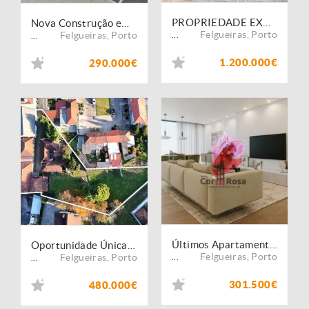
PROPRIEDADE EXCLUSIVA COM PISCINA, CAMPO DE TÉNIS E CASA DE HÓSPEDES A 35 MINUTOS DO PORTO
Nova Construção em Felgueiras
Felgueiras
,
Porto
Felgueiras
,
Porto
...
...
1.200.000€
290.000€
Últimos Apartamentos novos Tipo T3 em pleno centro de Felgueiras
Oportunidade Única em Felgueiras Conjunto de Imóveis em Solo Urbano com Forte Potencial de Edificação
Felgueiras
,
Porto
Felgueiras
,
Porto
...
...
301.500€
480.000€