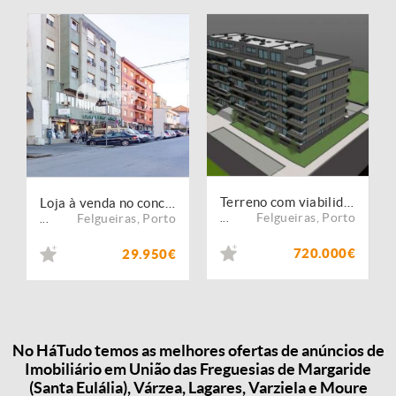
Terreno com viabilidade de construção para 43 Frações - Felgueiras ( Centro)
Loja à venda no concelho de Felgueiras, Porto
Felgueiras
,
Porto
Felgueiras
,
Porto
...
...
720.000€
29.950€
No HáTudo temos as melhores ofertas de anúncios de
Imobiliário em União das Freguesias de Margaride
(Santa Eulália), Várzea, Lagares, Varziela e Moure