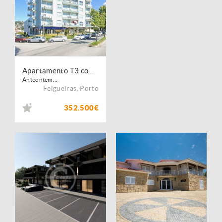
Apartamento T3 com terraço
Anteontem...
Felgueiras
,
Porto
352.500€