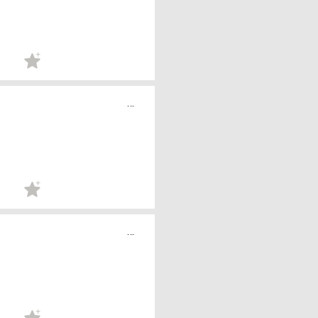
...
...