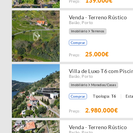
139.000€
Preço:
Venda - Terreno Rústico
Baião
,
Porto
Imobiliário
Terrenos
Comprar
25.000€
Preço:
Villa de Luxo T6 com Pisci
Baião
,
Porto
Imobiliário
Moradias/Casas
Tipologia:
T6
Est
Comprar
2.980.000€
Preço:
Venda - Terreno Rústico
Baião
,
Porto