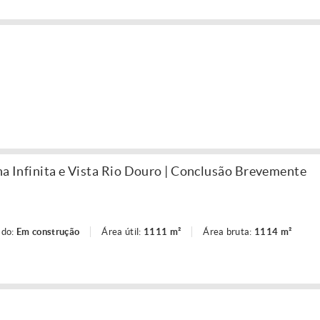
na Infinita e Vista Rio Douro | Conclusão Brevemente
ado:
Em construção
Área útil:
1111 m²
Área bruta:
1114 m²