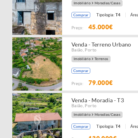
Imobiliário
Moradias/Casas
Tipologia:
T4
Área
Comprar
45.000€
Preço:
Venda - Terreno Urbano
Baião
,
Porto
Imobiliário
Terrenos
Comprar
79.000€
Preço:
Venda - Moradia - T3
Baião
,
Porto
Imobiliário
Moradias/Casas
Tipologia:
T4
Área
Comprar