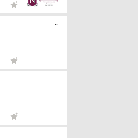
...
...
...