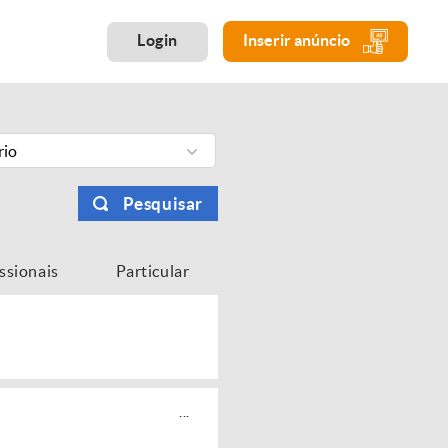
Login
Inserir anúncio
rio
Pesquisar
issionais
Particular
...