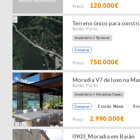
120.000€
Preço:
Terreno único para const
Baião
,
Porto
Imobiliário
Terrenos
Comprar
750.000€
Preço:
Moradia V7 de luxo na Ma
Baião
,
Porto
Imobiliário
Moradias/Casas
Estado:
Novo
Áre
Comprar
2.990.000€
Preço:
0903_Moradia em Baião