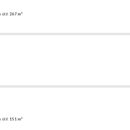
 útil:
267 m²
 útil:
151 m²