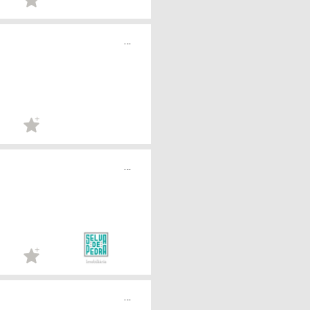
...
...
...