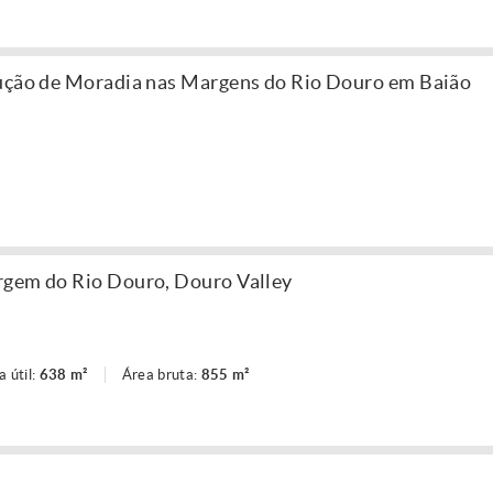
rução de Moradia nas Margens do Rio Douro em Baião
rgem do Rio Douro, Douro Valley
a útil:
638 m²
Área bruta:
855 m²