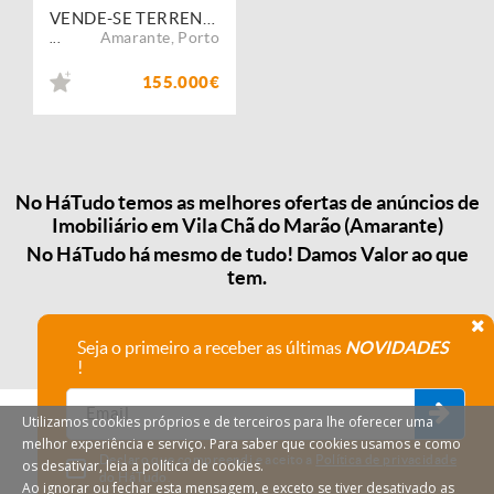
VENDE-SE TERRENO VILA CHÃ DO MARÃO
Amarante
,
Porto
...
155.000€
No HáTudo temos as melhores ofertas de anúncios de
Imobiliário em Vila Chã do Marão (Amarante)
No HáTudo há mesmo de tudo! Damos Valor ao que
tem.
Seja o primeiro a receber as últimas
NOVIDADES
!
Utilizamos cookies próprios e de terceiros para lhe oferecer uma
melhor experiência e serviço. Para saber que cookies usamos e como
Declaro que compreendi e aceito a
Política de privacidade
os desativar, leia a política de cookies.
do HáTudo.
Ao ignorar ou fechar esta mensagem, e exceto se tiver desativado as