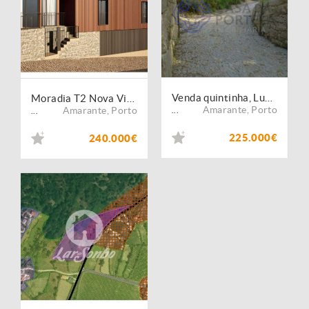
Venda quintinha, Lugar de Mogas, com 30550m2 de área
Moradia T2 Nova Vila Chã do Marão, Amarante
Amarante
,
Porto
Amarante
,
Porto
...
...
225.000€
240.000€