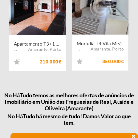
Moradia T4 Vila Meã
Apartamento T3+1 em Vila Meã, Amarante
Amarante
,
Porto
Amarante
,
Porto
...
...
350.000€
210.000€
No HáTudo temos as melhores ofertas de anúncios de
Imobiliário em União das Freguesias de Real, Ataíde e
Oliveira (Amarante)
No HáTudo há mesmo de tudo! Damos Valor ao que
tem.