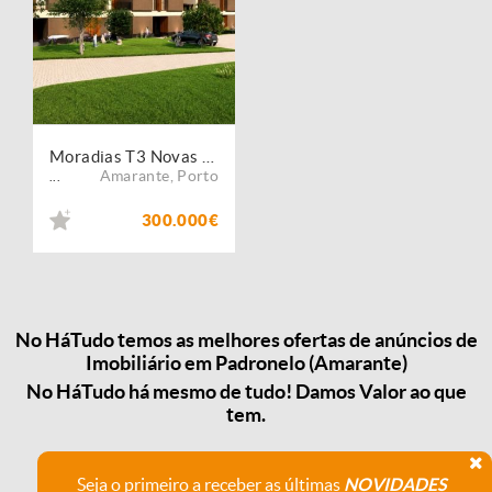
Moradias T3 Novas com Jardim Privativo | Amarante
Amarante
,
Porto
...
300.000€
No HáTudo temos as melhores ofertas de anúncios de
Imobiliário em Padronelo (Amarante)
No HáTudo há mesmo de tudo! Damos Valor ao que
tem.
Seja o primeiro a receber as últimas
NOVIDADES