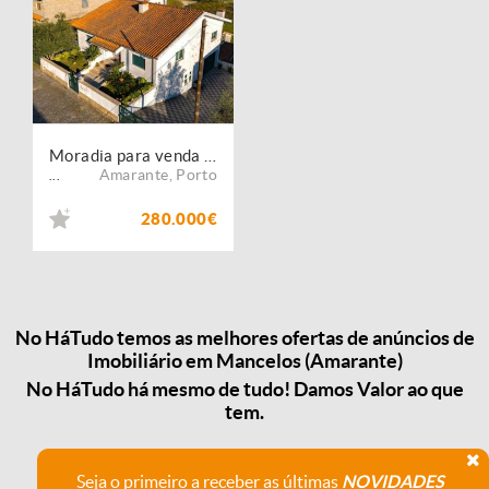
Moradia para venda em Mancelos , Amarante
Amarante
,
Porto
...
280.000€
No HáTudo temos as melhores ofertas de anúncios de
Imobiliário em Mancelos (Amarante)
No HáTudo há mesmo de tudo! Damos Valor ao que
tem.
Seja o primeiro a receber as últimas
NOVIDADES