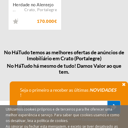
Herdade no Alentejo
Crato
,
Portalegre
...
170.000€
No HáTudo temos as melhores ofertas de anúncios de
Imobiliário em Crato (Portalegre)
No HáTudo há mesmo de tudo! Damos Valor ao que
tem.
Seja o primeiro a receber as últimas
NOVIDADES
!
Utilizamos cookies próprios e de terceiros para lhe oferecer uma
melhor experiência e serviço. Para saber que cookies usamos e como
Declaro que compreendi e aceito a
Política de privacidade
os desativar, leia a política de cookies.
do HáTudo.
Ao ignorar ou fechar esta mensagem, e exceto se tiver desativado as