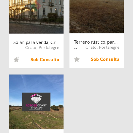
Terreno rústico, para venda, Crato - Crato e Mártires, Flor da Rosa e Vale do Peso
Solar, para venda, Crato - Gafete
Crato
,
Portalegre
Crato
,
Portalegre
...
...
Sob Consulta
Sob Consulta