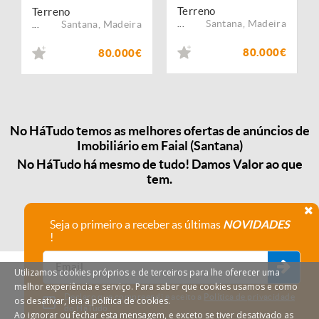
Terreno
Terreno
Santana
,
Madeira
Santana
,
Madeira
...
...
80.000€
80.000€
No HáTudo temos as melhores ofertas de anúncios de
Imobiliário em Faial (Santana)
No HáTudo há mesmo de tudo! Damos Valor ao que
tem.
Seja o primeiro a receber as últimas
NOVIDADES
!
Utilizamos cookies próprios e de terceiros para lhe oferecer uma
melhor experiência e serviço. Para saber que cookies usamos e como
Declaro que compreendi e aceito a
Política de privacidade
os desativar, leia a política de cookies.
do HáTudo.
Ao ignorar ou fechar esta mensagem, e exceto se tiver desativado as