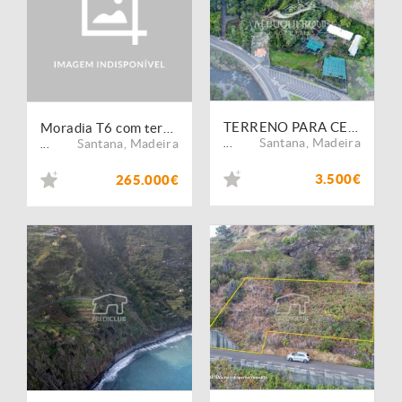
TERRENO PARA CENTRO DE JARDINAGEM - FAIAL
Moradia T6 com terreno, localizado no Faial Santana
Santana
,
Madeira
Santana
,
Madeira
...
...
3.500€
265.000€